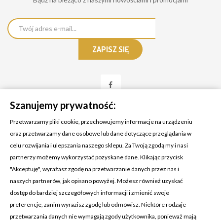
Szanujemy prywatność:
Przetwarzamy pliki cookie, przechowujemy informacje na urządzeniu
oraz przetwarzamy dane osobowe lub dane dotyczące przeglądania w
celu rozwijania i ulepszania naszego sklepu. Za Twoją zgodą my i nasi
KONTAKT Z NAMI
partnerzy możemy wykorzystać pozyskane dane. Klikając przycisk
Adres:
Cosmetic4car
"Akceptuję", wyrażasz zgodę na przetwarzanie danych przez nas i
Budzisz 73A
naszych partnerów, jak opisano powyżej. Możesz również uzyskać
39-200 Dębica
dostęp do bardziej szczegółowych informacji i zmienić swoje
preferencje, zanim wyrazisz zgodę lub odmówisz. Niektóre rodzaje
Dominik:
+48 660626154
przetwarzania danych nie wymagają zgody użytkownika, ponieważ mają