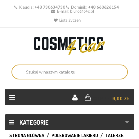
Klaudia:
+48 730634730
Dominik:
+48 660626154
E-mail:
biuro@c4c.pl
Lista życzeń
KOSZYK:
0,00 ZŁ
KATEGORIE
STRONA GŁÓWNA
POLEROWANIE LAKIERU
TALERZE