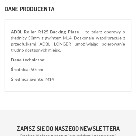
DANE PRODUCENTA
ADBL Roller R125 Backing Plate
– to talerz oporowy o
średnicy 50mm z gwintem M14. Doskonale współpracuje z
przedłużkami ADBL LONGER umożliwiając polerowanie
trudno dostępnych miejsc.
Dane techniczne:
Średnica
: 50 mm
Średnica gwintu:
M14
ZAPISZ SIĘ DO NASZEGO NEWSLETTERA
Bądż na bieżąco z naszymi nowościami i promocjami