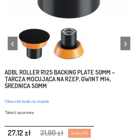
❮
❯
ADBL ROLLER R125 BACKING PLATE 50MM –
TARCZA MOCUJĄCA NA RZEP, GWINT M14,
ŚREDNICA 50MM
Obecnie brak na stanie
Talerz oporowy
27,12 zł
31,90 zł
Zniżka 15%