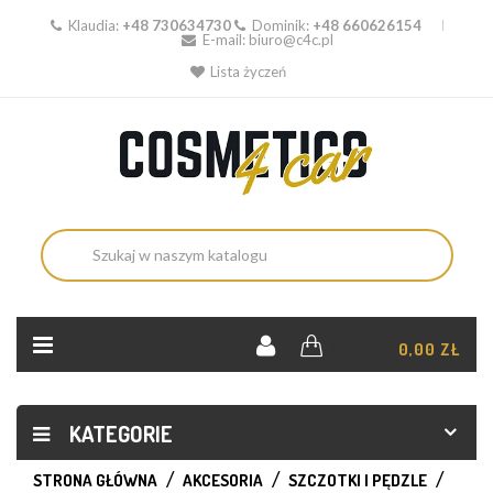
Klaudia:
+48 730634730
Dominik:
+48 660626154
E-mail:
biuro@c4c.pl
Lista życzeń
KOSZYK:
0,00 ZŁ
KATEGORIE
STRONA GŁÓWNA
AKCESORIA
SZCZOTKI I PĘDZLE