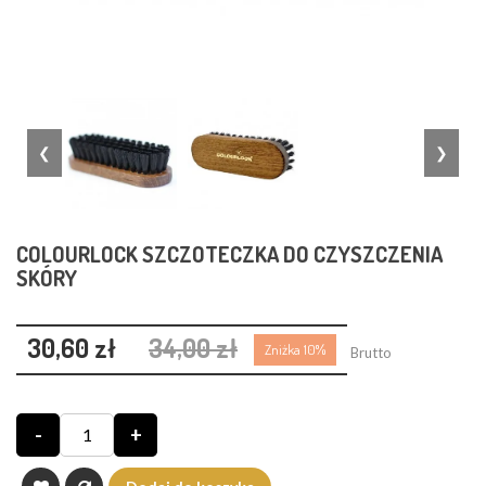
❮
❯
COLOURLOCK SZCZOTECZKA DO CZYSZCZENIA
SKÓRY
30,60 zł
34,00 zł
Zniżka 10%
Brutto
-
+