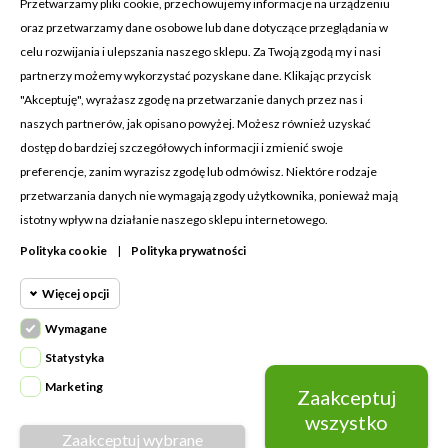
Przetwarzamy pliki cookie, przechowujemy informacje na urządzeniu
oraz przetwarzamy dane osobowe lub dane dotyczące przeglądania w
celu rozwijania i ulepszania naszego sklepu. Za Twoją zgodą my i nasi
KONTAKT Z NAMI
partnerzy możemy wykorzystać pozyskane dane. Klikając przycisk
Adres:
Cosmetic4car
"Akceptuję", wyrażasz zgodę na przetwarzanie danych przez nas i
Budzisz 73A
naszych partnerów, jak opisano powyżej. Możesz również uzyskać
39-200 Dębica
dostęp do bardziej szczegółowych informacji i zmienić swoje
preferencje, zanim wyrazisz zgodę lub odmówisz. Niektóre rodzaje
Dominik:
+48 660626154
przetwarzania danych nie wymagają zgody użytkownika, ponieważ mają
istotny wpływ na działanie naszego sklepu internetowego.
Klaudia:
+48 730634730
Polityka cookie
|
Polityka prywatności
Email:
biuro@c4c.pl
Więcej opcji
MOJE KONTO

Wymagane
Cookie funkcjonalne
PRODUKTY

Wymagane
Statystyka
Wymagane pliki cookie oraz cookie
NASZA FIRMA

Marketing
Zaakceptuj
Cookie
HttpOnly. Pliki cookie wymagane do
statystyczne
wszystko
przeglądania witryny i korzystania z jej
Zaakceptuj wybrane
Napisz do nas
podstawowych funkcji. Te pliki cookie