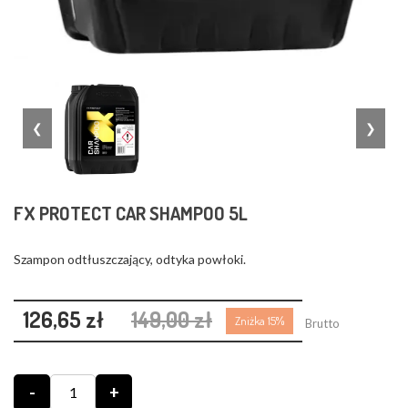
❮
❯
FX PROTECT CAR SHAMPOO 5L
Szampon odtłuszczający, odtyka powłoki.
126,65 zł
149,00 zł
Zniżka 15%
Brutto
-
+