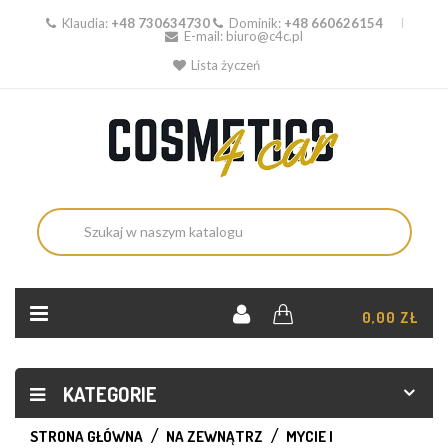
Klaudia:
+48 730634730
Dominik:
+48 660626154
E-mail:
biuro@c4c.pl
Lista życzeń
KOSZYK:
0,00 ZŁ
KATEGORIE
STRONA GŁÓWNA
NA ZEWNĄTRZ
MYCIE I