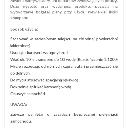
zawiera nabłyszczaczy, ani dodatków zwiększających poślizg.
Duża gęstość oraz wydajność produktu pozwala na
wytworzenie bogatej piany przy użyciu niewielkiej ilości
szamponu.
Sposób użycia:
Stosować w zacienionym miejscu na chłodnej powierzchni
lakierniczej
Usunąć z karoserii wstępny brud
Wlać ok. 10ml szamponu do 10l wody (Rozcieńczenie 1:1000)
Mycie rozpocząć od górnych części auta i przemieszczać się
do dolnych.
Do mycia stosować specjalną rękawicę
Dokładnie spłukać karoserię wodą
Osuszyć samochód
UWAGA:
Zawsze pamiętaj o zasadach bezpiecznej pielęgnacji
samochodu.