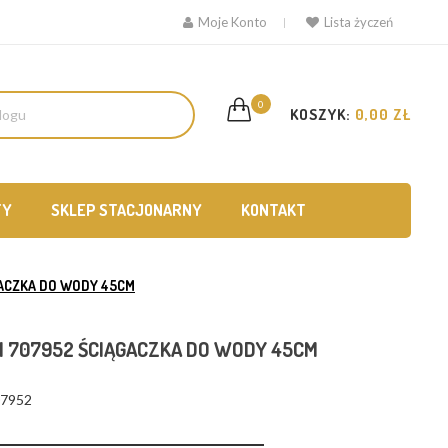
Moje Konto
Lista życzeń
0
KOSZYK:
0,00 ZŁ
TY
SKLEP STACJONARNY
KONTAKT
GACZKA DO WODY 45CM
N 707952 ŚCIĄGACZKA DO WODY 45CM
07952