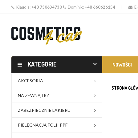
Klaudia:
+48 730634730
Dominik:
+48 660626154
E-
KATEGORIE
NOWOŚCI
AKCESORIA
STRONA GŁÓ
NA ZEWNĄTRZ
ZABEZPIECZNIE LAKIERU
PIELĘGNACJA FOLII PPF