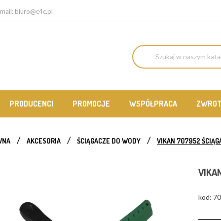
mail:
biuro@c4c.pl
PRODUCENCI
PROMOCJE
WSPÓŁPRACA
ZWRO
WNA
AKCESORIA
ŚCIĄGACZE DO WODY
VIKAN 707952 ŚCIĄ
VIKA
kod: 7