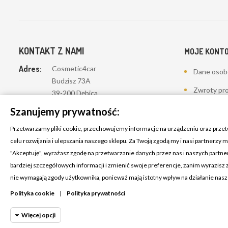
KONTAKT Z NAMI
MOJE KONT
Adres:
Cosmetic4car
Dane oso
Budzisz 73A
Zwroty pr
39-200 Dębica
Zamówieni
Szanujemy prywatność:
Dominik:
+48 660626154
Moje pokwi
Przetwarzamy pliki cookie, przechowujemy informacje na urządzeniu oraz prze
Klaudia:
+48 730634730
celu rozwijania i ulepszania naszego sklepu. Za Twoją zgodą my i nasi partnerzy
Adresy
"Akceptuję", wyrażasz zgodę na przetwarzanie danych przez nas i naszych partn
Email:
biuro@c4c.pl
Kupony
bardziej szczegółowych informacji i zmienić swoje preferencje, zanim wyrazisz
nie wymagają zgody użytkownika, ponieważ mają istotny wpływ na działanie nas
Lista życze
Polityka cookie
|
Polityka prywatności
Więcej opcji
Napisz do nas