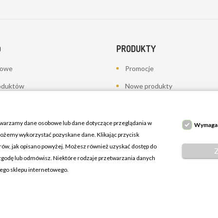
PRODUKTY
O
bowe
Promocje
oduktów
Nowe produkty
a
Najczęściej kupowane
towania - korekty płatności
twarzamy dane osobowe lub dane dotyczące przeglądania w
Wymaga
 możemy wykorzystać pozyskane dane. Klikając przycisk
erów, jak opisano powyżej. Możesz również uzyskać dostęp do
 zgodę lub odmówisz. Niektóre rodzaje przetwarzania danych
zego sklepu internetowego.
ń