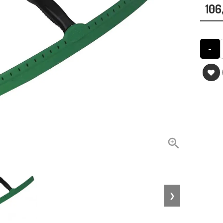
106
-

❯