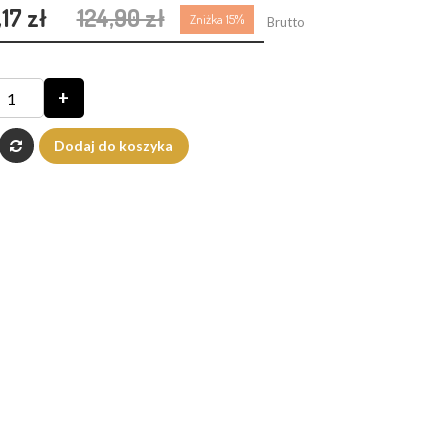
,17 zł
124,90 zł
Zniżka 15%
Brutto
+
Dodaj do koszyka