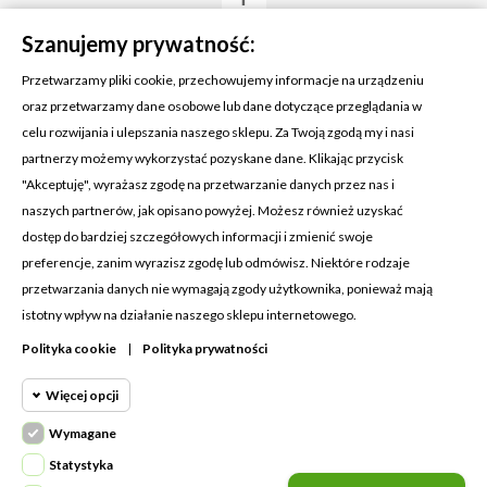
Szanujemy prywatność:
Przetwarzamy pliki cookie, przechowujemy informacje na urządzeniu
oraz przetwarzamy dane osobowe lub dane dotyczące przeglądania w
celu rozwijania i ulepszania naszego sklepu. Za Twoją zgodą my i nasi
KONTAKT Z NAMI
partnerzy możemy wykorzystać pozyskane dane. Klikając przycisk
Adres:
Cosmetic4car
"Akceptuję", wyrażasz zgodę na przetwarzanie danych przez nas i
Budzisz 73A
naszych partnerów, jak opisano powyżej. Możesz również uzyskać
39-200 Dębica
dostęp do bardziej szczegółowych informacji i zmienić swoje
preferencje, zanim wyrazisz zgodę lub odmówisz. Niektóre rodzaje
Dominik:
+48 660626154
przetwarzania danych nie wymagają zgody użytkownika, ponieważ mają
istotny wpływ na działanie naszego sklepu internetowego.
Klaudia:
+48 730634730
Polityka cookie
|
Polityka prywatności
Email:
biuro@c4c.pl
Więcej opcji
MOJE KONTO

Wymagane
Cookie funkcjonalne
PRODUKTY

Wymagane
Statystyka
Wymagane pliki cookie oraz cookie