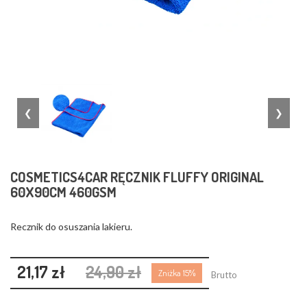
❮
❯
COSMETICS4CAR RĘCZNIK FLUFFY ORIGINAL
60X90CM 460GSM
Recznik do osuszania lakieru.
21,17 zł
24,90 zł
Zniżka 15%
Brutto