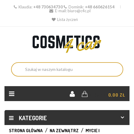
Klaudia:
+48 730634730
Dominik:
+48 660626154
E-mail:
biuro@c4c.pl
Lista życzeń
KOSZYK:
0,00 ZŁ
KATEGORIE
STRONA GŁÓWNA
NA ZEWNĄTRZ
MYCIE I