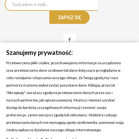
Szanujemy prywatność:
Przetwarzamy pliki cookie, przechowujemy informacje na urządzeniu
oraz przetwarzamy dane osobowe lub dane dotyczące przeglądania w
celu rozwijania i ulepszania naszego sklepu. Za Twoją zgodą my i nasi
KONTAKT Z NAMI
partnerzy możemy wykorzystać pozyskane dane. Klikając przycisk
Adres:
Cosmetic4car
"Akceptuję", wyrażasz zgodę na przetwarzanie danych przez nas i
Budzisz 73A
naszych partnerów, jak opisano powyżej. Możesz również uzyskać
39-200 Dębica
dostęp do bardziej szczegółowych informacji i zmienić swoje
preferencje, zanim wyrazisz zgodę lub odmówisz. Niektóre rodzaje
Dominik:
+48 660626154
przetwarzania danych nie wymagają zgody użytkownika, ponieważ mają
istotny wpływ na działanie naszego sklepu internetowego.
Klaudia:
+48 730634730