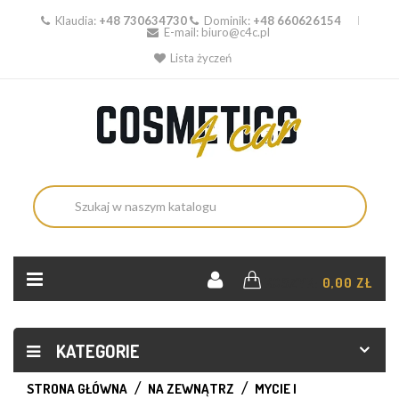
Klaudia:
+48 730634730
Dominik:
+48 660626154
E-mail:
biuro@c4c.pl
Lista życzeń
KOSZYK:
0,00 ZŁ
KATEGORIE
STRONA GŁÓWNA
NA ZEWNĄTRZ
MYCIE I