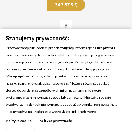
Szanujemy prywatność:
Przetwarzamy pliki cookie, przechowujemy informacje na urządzeniu
oraz przetwarzamy dane osobowe lub dane dotyczące przeglądania w
celu rozwijania i ulepszania naszego sklepu. Za Twoją zgodą my i nasi
KONTAKT Z NAMI
partnerzy możemy wykorzystać pozyskane dane. Klikając przycisk
Adres:
Cosmetic4car
"Akceptuję", wyrażasz zgodę na przetwarzanie danych przez nas i
Budzisz 73A
naszych partnerów, jak opisano powyżej. Możesz również uzyskać
39-200 Dębica
dostęp do bardziej szczegółowych informacji i zmienić swoje
preferencje, zanim wyrazisz zgodę lub odmówisz. Niektóre rodzaje
Dominik:
+48 660626154
przetwarzania danych nie wymagają zgody użytkownika, ponieważ mają
istotny wpływ na działanie naszego sklepu internetowego.
Klaudia:
+48 730634730
Polityka cookie
|
Polityka prywatności
Email:
biuro@c4c.pl