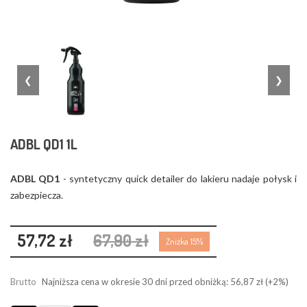
❮
❯
ADBL QD1 1L
ADBL QD1
- syntetyczny quick detailer do lakieru nadaje połysk i
zabezpiecza.
57,72 zł
67,90 zł
Zniżka 15%
Brutto
Najniższa cena w okresie 30 dni przed obniżką:
56,87 zł
(+2%)