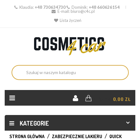
Klaudia:
+48 730634730
Dominik:
+48 660626154
E-mail:
biuro@c4c.pl
Lista życzeń
KOSZYK:
0,00 ZŁ
KATEGORIE
STRONA GŁÓWNA
ZABEZPIECZNIE LAKIERU
QUICK