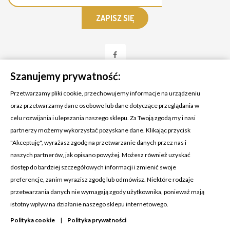
Szanujemy prywatność:
Przetwarzamy pliki cookie, przechowujemy informacje na urządzeniu
oraz przetwarzamy dane osobowe lub dane dotyczące przeglądania w
celu rozwijania i ulepszania naszego sklepu. Za Twoją zgodą my i nasi
KONTAKT Z NAMI
partnerzy możemy wykorzystać pozyskane dane. Klikając przycisk
Adres:
Cosmetic4car
"Akceptuję", wyrażasz zgodę na przetwarzanie danych przez nas i
Budzisz 73A
naszych partnerów, jak opisano powyżej. Możesz również uzyskać
39-200 Dębica
dostęp do bardziej szczegółowych informacji i zmienić swoje
preferencje, zanim wyrazisz zgodę lub odmówisz. Niektóre rodzaje
Dominik:
+48 660626154
przetwarzania danych nie wymagają zgody użytkownika, ponieważ mają
istotny wpływ na działanie naszego sklepu internetowego.
Klaudia:
+48 730634730
Polityka cookie
|
Polityka prywatności
Email:
biuro@c4c.pl