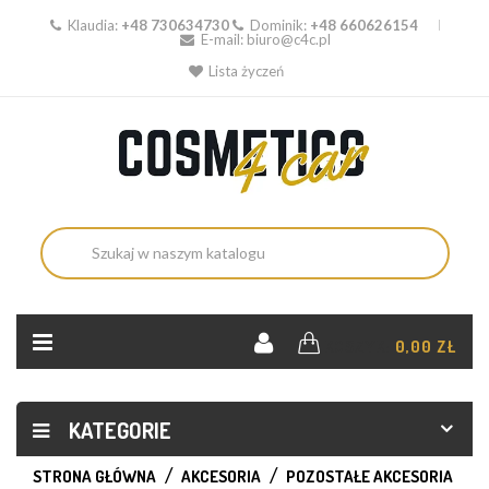
Klaudia:
+48 730634730
Dominik:
+48 660626154
E-mail:
biuro@c4c.pl
Lista życzeń
KOSZYK:
0,00 ZŁ
KATEGORIE
STRONA GŁÓWNA
AKCESORIA
POZOSTAŁE AKCESORIA