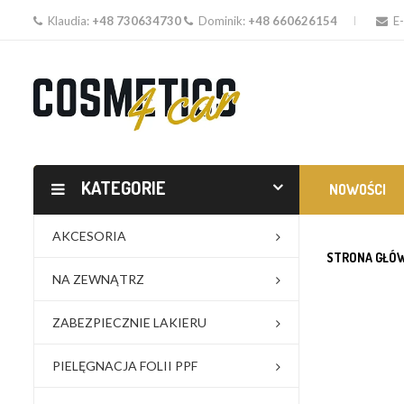
Klaudia:
+48 730634730
Dominik:
+48 660626154
E-
KATEGORIE
NOWOŚCI
AKCESORIA
STRONA GŁÓ
NA ZEWNĄTRZ
ZABEZPIECZNIE LAKIERU
PIELĘGNACJA FOLII PPF