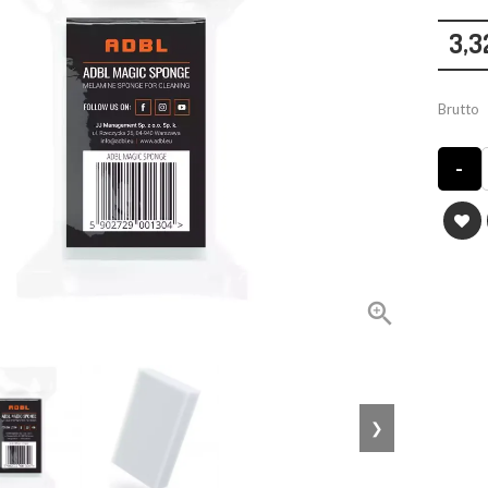
3,3
Brutto
-

❯