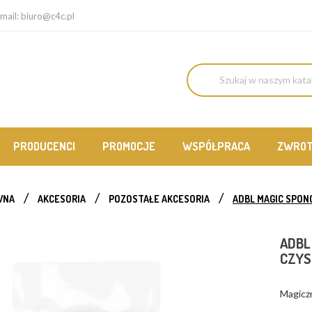
mail:
biuro@c4c.pl
PRODUCENCI
PROMOCJE
WSPÓŁPRACA
ZWRO
WNA
AKCESORIA
POZOSTAŁE AKCESORIA
ADBL MAGIC SPON
ADBL
CZYS
Magicz