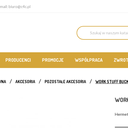
mail:
biuro@c4c.pl
PRODUCENCI
PROMOCJE
WSPÓŁPRACA
ZWRO
WNA
AKCESORIA
POZOSTAŁE AKCESORIA
WORK STUFF BUCK
WORK
Hermet