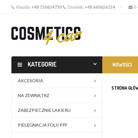
Klaudia:
+48 730634730
Dominik:
+48 660626154
E-
KATEGORIE
NOWOŚCI
AKCESORIA
STRONA GŁÓ
NA ZEWNĄTRZ
ZABEZPIECZNIE LAKIERU
PIELĘGNACJA FOLII PPF