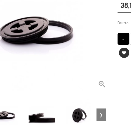
38,
Brutto
-

❯