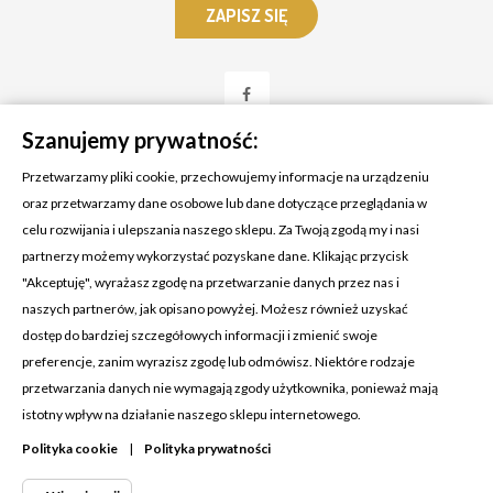
Szanujemy prywatność:
Przetwarzamy pliki cookie, przechowujemy informacje na urządzeniu
oraz przetwarzamy dane osobowe lub dane dotyczące przeglądania w
celu rozwijania i ulepszania naszego sklepu. Za Twoją zgodą my i nasi
KONTAKT Z NAMI
partnerzy możemy wykorzystać pozyskane dane. Klikając przycisk
Adres:
Cosmetic4car
"Akceptuję", wyrażasz zgodę na przetwarzanie danych przez nas i
Budzisz 73A
naszych partnerów, jak opisano powyżej. Możesz również uzyskać
39-200 Dębica
dostęp do bardziej szczegółowych informacji i zmienić swoje
preferencje, zanim wyrazisz zgodę lub odmówisz. Niektóre rodzaje
Dominik:
+48 660626154
przetwarzania danych nie wymagają zgody użytkownika, ponieważ mają
istotny wpływ na działanie naszego sklepu internetowego.
Klaudia:
+48 730634730
Polityka cookie
|
Polityka prywatności
Email:
biuro@c4c.pl