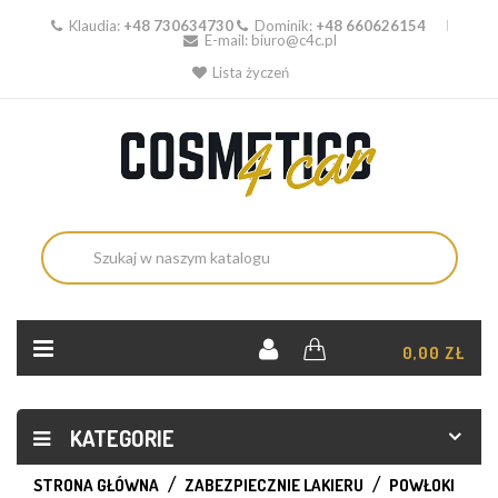
Klaudia:
+48 730634730
Dominik:
+48 660626154
E-mail:
biuro@c4c.pl
Lista życzeń
KOSZYK:
0,00 ZŁ
KATEGORIE
STRONA GŁÓWNA
ZABEZPIECZNIE LAKIERU
POWŁOKI