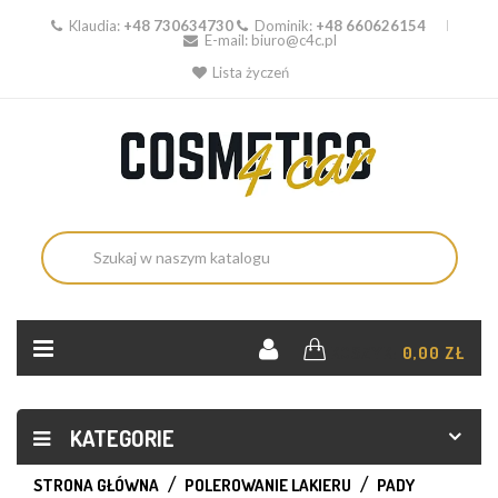
Klaudia:
+48 730634730
Dominik:
+48 660626154
E-mail:
biuro@c4c.pl
Lista życzeń
KOSZYK:
0,00 ZŁ
KATEGORIE
STRONA GŁÓWNA
POLEROWANIE LAKIERU
PADY