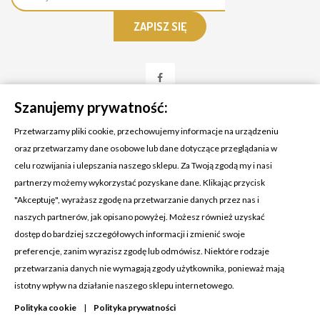
Szanujemy prywatność:
Przetwarzamy pliki cookie, przechowujemy informacje na urządzeniu
oraz przetwarzamy dane osobowe lub dane dotyczące przeglądania w
celu rozwijania i ulepszania naszego sklepu. Za Twoją zgodą my i nasi
KONTAKT Z NAMI
partnerzy możemy wykorzystać pozyskane dane. Klikając przycisk
Adres:
Cosmetic4car
"Akceptuję", wyrażasz zgodę na przetwarzanie danych przez nas i
Budzisz 73A
naszych partnerów, jak opisano powyżej. Możesz również uzyskać
39-200 Dębica
dostęp do bardziej szczegółowych informacji i zmienić swoje
preferencje, zanim wyrazisz zgodę lub odmówisz. Niektóre rodzaje
Dominik:
+48 660626154
przetwarzania danych nie wymagają zgody użytkownika, ponieważ mają
istotny wpływ na działanie naszego sklepu internetowego.
Klaudia:
+48 730634730
Polityka cookie
|
Polityka prywatności
Email:
biuro@c4c.pl