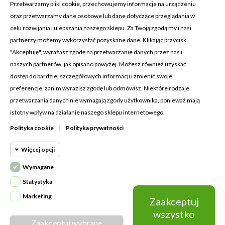
Przetwarzamy pliki cookie, przechowujemy informacje na urządzeniu
oraz przetwarzamy dane osobowe lub dane dotyczące przeglądania w
celu rozwijania i ulepszania naszego sklepu. Za Twoją zgodą my i nasi
KONTAKT Z NAMI
partnerzy możemy wykorzystać pozyskane dane. Klikając przycisk
Adres:
Cosmetic4car
"Akceptuję", wyrażasz zgodę na przetwarzanie danych przez nas i
Budzisz 73A
naszych partnerów, jak opisano powyżej. Możesz również uzyskać
39-200 Dębica
dostęp do bardziej szczegółowych informacji i zmienić swoje
preferencje, zanim wyrazisz zgodę lub odmówisz. Niektóre rodzaje
Dominik:
+48 660626154
przetwarzania danych nie wymagają zgody użytkownika, ponieważ mają
istotny wpływ na działanie naszego sklepu internetowego.
Klaudia:
+48 730634730
Polityka cookie
|
Polityka prywatności
Email:
biuro@c4c.pl
Więcej opcji
MOJE KONTO

Wymagane
Cookie funkcjonalne
PRODUKTY

Wymagane
Statystyka
Wymagane pliki cookie oraz cookie
NASZA FIRMA

Marketing
Zaakceptuj
Cookie
HttpOnly. Pliki cookie wymagane do
statystyczne
wszystko
przeglądania witryny i korzystania z jej
Zaakceptuj wybrane