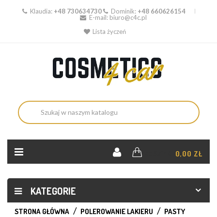
Klaudia:
+48 730634730
Dominik:
+48 660626154
E-mail:
biuro@c4c.pl
Lista życzeń
KOSZYK:
0,00 ZŁ
KATEGORIE
STRONA GŁÓWNA
POLEROWANIE LAKIERU
PASTY