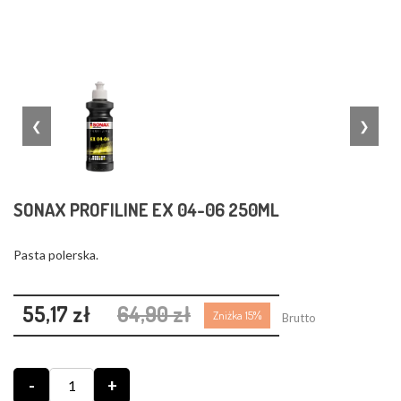
❮
❯
SONAX PROFILINE EX 04-06 250ML
Pasta polerska.
55,17 zł
64,90 zł
Zniżka 15%
Brutto
-
+