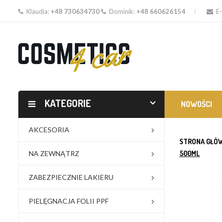
Klaudia:
+48 730634730
Dominik:
+48 660626154
E-
KATEGORIE
NOWOŚCI
AKCESORIA
STRONA GŁÓ
NA ZEWNĄTRZ
500ML
ZABEZPIECZNIE LAKIERU
PIELĘGNACJA FOLII PPF