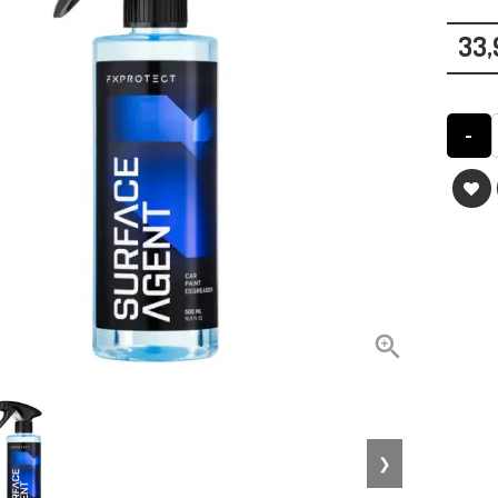
33,
-

❯