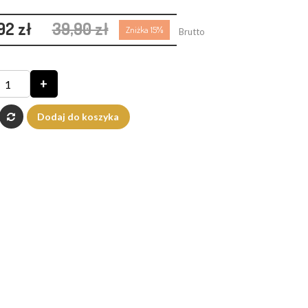
92 zł
39,90 zł
Zniżka 15%
Brutto
+
Dodaj do koszyka