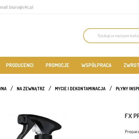
mail:
biuro@c4c.pl
PRODUCENCI
PROMOCJE
WSPÓŁPRACA
ZWRO
WNA
NA ZEWNĄTRZ
MYCIE I DEKONTAMINACJA
PŁYNY INS
FX P
Prepara