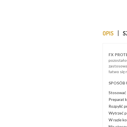
OPIS
S
FX PROTE
pozostałoś
zastosowa
łatwo się 
SPOSÓB 
Stosować w
Preparat 
Rozpylić p
Wytrzeć p
W razie k
Nie stoso