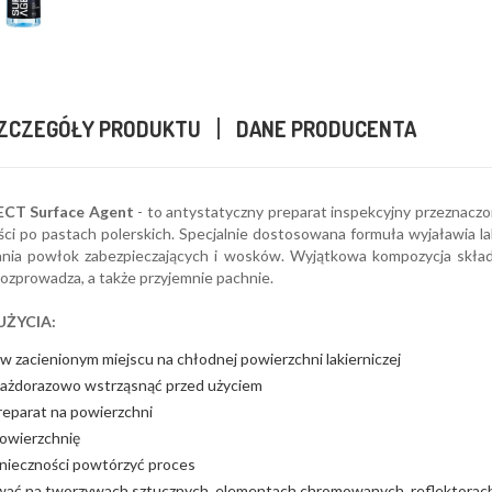
ZCZEGÓŁY PRODUKTU
DANE PRODUCENTA
CT Surface Agent
- to antystatyczny preparat inspekcyjny przeznaczo
ci po pastach polerskich. Specjalnie dostosowana formuła wyjaławia la
nia powłok zabezpieczających i wosków. Wyjątkowa kompozycja skład
rozprowadza, a także przyjemnie pachnie.
UŻYCIA:
 zacienionym miejscu na chłodnej powierzchni lakierniczej
każdorazowo wstrząsnąć przed użyciem
reparat na powierzchni
owierzchnię
onieczności powtórzyć proces
wać na tworzywach sztucznych, elementach chromowanych, reflektorac