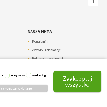
NASZA FIRMA
Regulamin
Zwroty i reklamacje
Polityka prywatności
Dostawa
Kontakt z nami
ne
Statystyka
Marketing
Zaakceptuj
wszystko
Mapa strony
Zaakceptuj wybrane