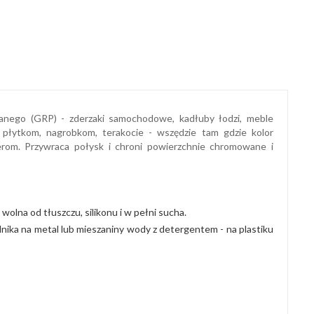
klanego (GRP) - zderzaki samochodowe, kadłuby łodzi, meble
płytkom, nagrobkom, terakocie - wszędzie tam gdzie kolor
ierom. Przywraca połysk i chroni powierzchnie chromowane i
olna od tłuszczu, silikonu i w pełni sucha.
lnika na metal lub mieszaniny wody z detergentem - na plastiku