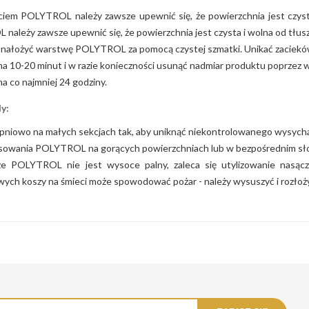
ciem POLYTROL należy zawsze upewnić się, że powierzchnia jest czysta 
ależy zawsze upewnić się, że powierzchnia jest czysta i wolna od tłuszcz
 nałożyć warstwę POLYTROL za pomocą czystej szmatki. Unikać zaciekó
a 10-20 minut i w razie konieczności usunąć nadmiar produktu poprzez 
a co najmniej 24 godziny.
y:
opniowo na małych sekcjach tak, aby uniknąć niekontrolowanego wysy
osowania POLYTROL na gorących powierzchniach lub w bezpośrednim sł
e POLYTROL nie jest wysoce palny, zaleca się utylizowanie nasą
ych koszy na śmieci może spowodować pożar - należy wysuszyć i rozłoż