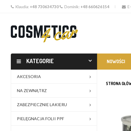
Klaudia:
+48 730634730
Dominik:
+48 660626154
E-
KATEGORIE
NOWOŚCI
AKCESORIA
STRONA GŁÓ
NA ZEWNĄTRZ
ZABEZPIECZNIE LAKIERU
PIELĘGNACJA FOLII PPF