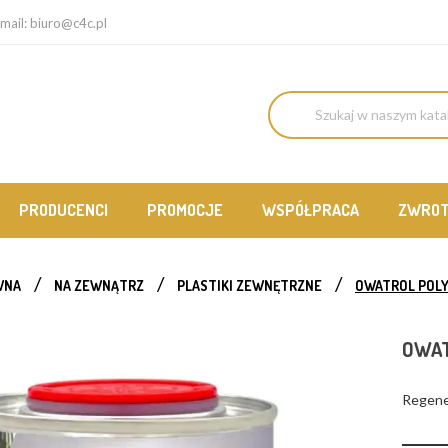
mail:
biuro@c4c.pl
PRODUCENCI
PROMOCJE
WSPÓŁPRACA
ZWRO
WNA
NA ZEWNĄTRZ
PLASTIKI ZEWNĘTRZNE
OWATROL POL
OWAT
Regener