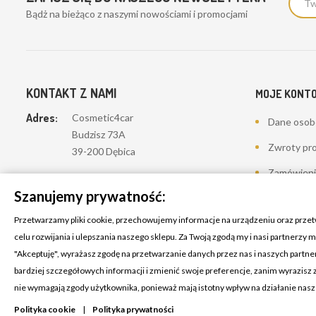
Bądż na bieżąco z naszymi nowościami i promocjami
KONTAKT Z NAMI
MOJE KONT
Adres:
Cosmetic4car
Dane oso
Budzisz 73A
Zwroty pr
39-200 Dębica
Zamówieni
Dominik:
+48 660626154
Szanujemy prywatność:
Moje pokwi
Klaudia:
+48 730634730
Przetwarzamy pliki cookie, przechowujemy informacje na urządzeniu oraz prze
Adresy
Email:
celu rozwijania i ulepszania naszego sklepu. Za Twoją zgodą my i nasi partnerzy
biuro@c4c.pl
Kupony
"Akceptuję", wyrażasz zgodę na przetwarzanie danych przez nas i naszych partn
bardziej szczegółowych informacji i zmienić swoje preferencje, zanim wyrazisz
Lista życze
nie wymagają zgody użytkownika, ponieważ mają istotny wpływ na działanie nas
Polityka cookie
|
Polityka prywatności