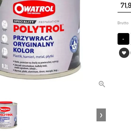
71,
Brutto
-

❯