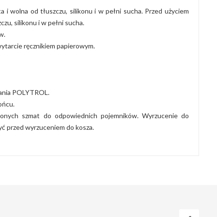
i wolna od tłuszczu, silikonu i w pełni sucha. Przed użyciem
u, silikonu i w pełni sucha.
w.
wytarcie ręcznikiem papierowym.
chania POLYTROL.
ońcu.
czonych szmat do odpowiednich pojemników. Wyrzucenie do
yć przed wyrzuceniem do kosza.