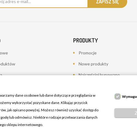
PRODUKTY
O
bowe
Promocje
oduktów
Nowe produkty
a
Najczęściej kupowane
towania - korekty płatności
twarzamy dane osobowe lub dane dotyczące przeglądania w
Wymaga
 możemy wykorzystać pozyskane dane. Klikając przycisk
erów, jak opisano powyżej. Możesz również uzyskać dostęp do
 zgodę lub odmówisz. Niektóre rodzaje przetwarzania danych
ń
zego sklepu internetowego.