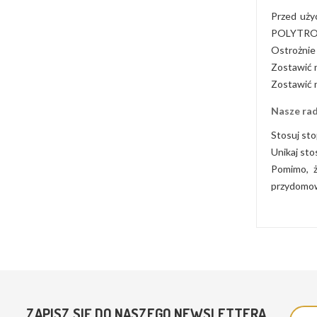
Przed uży
POLYTROL n
Ostrożnie
Zostawić n
Zostawić n
Nasze rad
Stosuj st
Unikaj st
Pomimo, ż
przydomow
ZAPISZ SIĘ DO NASZEGO NEWSLETTERA