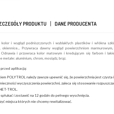
ZCZEGÓŁY PRODUKTU
DANE PRODUCENTA
 kolor i wygląd podniszczonych i wyblakłych plastików i włókna sz
 okiennice... Przywraca dawny wygląd powierzchniom marmurowym, 
. Odnawia i przywraca kolor matowym i kredującym się farbom i lak
 metale: aluminium, chrom, mosiądz, brąz.
 przed aplikacją:
iem POLYTROL należy zawsze upewnić się, że powierzchnia jest czysta i w
nieczności wyczyszczenia powierzchni, zaleca się stosowanie rozpuszcza
 NET-TROL.
spłukać i zostawić na 12 godzin do pełnego wyschnięcia.
yć miejsca których nie chcemy rewitalizować.