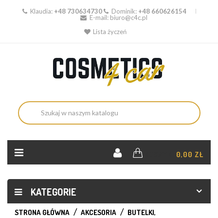
Klaudia:
+48 730634730
Dominik:
+48 660626154
E-mail:
biuro@c4c.pl
Lista życzeń
KOSZYK:
0,00 ZŁ
KATEGORIE
STRONA GŁÓWNA
AKCESORIA
BUTELKI,