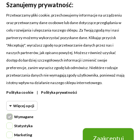
Szanujemy prywatność:
Przetwarzamy pliki cookie, przechowujemy informacje na urządzeniu
oraz przetwarzamy dane osobowe lub dane dotyczące przeglądania w
celu rozwijania i ulepszania naszego sklepu. Za Twoją zgodą my i nasi
KONTAKT Z NAMI
partnerzy możemy wykorzystać pozyskane dane. Klikając przycisk
Adres:
Cosmetic4car
"Akceptuję", wyrażasz zgodę na przetwarzanie danych przez nas i
Budzisz 73A
naszych partnerów, jak opisano powyżej. Możesz również uzyskać
39-200 Dębica
dostęp do bardziej szczegółowych informacji i zmienić swoje
preferencje, zanim wyrazisz zgodę lub odmówisz. Niektóre rodzaje
Dominik:
+48 660626154
przetwarzania danych nie wymagają zgody użytkownika, ponieważ mają
istotny wpływ na działanie naszego sklepu internetowego.
Klaudia:
+48 730634730
Polityka cookie
|
Polityka prywatności
Email:
biuro@c4c.pl
Więcej opcji
MOJE KONTO

Wymagane
Cookie funkcjonalne
PRODUKTY

Wymagane
Statystyka
Wymagane pliki cookie oraz cookie
NASZA FIRMA

Marketing
Zaakceptuj
Cookie
HttpOnly. Pliki cookie wymagane do