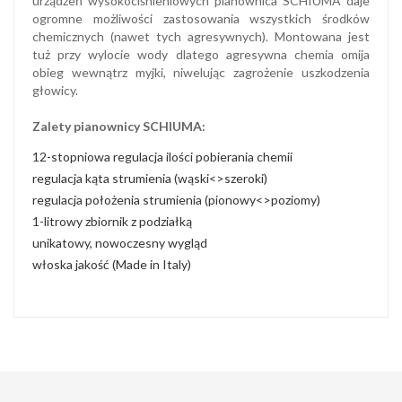
urządzeń wysokociśnieniowych pianownica SCHIUMA daje
ogromne możliwości zastosowania wszystkich środków
chemicznych (nawet tych agresywnych). Montowana jest
tuż przy wylocie wody dlatego agresywna chemia omija
obieg wewnątrz myjki, niwelując zagrożenie uszkodzenia
głowicy.
Zalety pianownicy SCHIUMA:
12-stopniowa regulacja ilości pobierania chemii
regulacja kąta strumienia (wąski<>szeroki)
regulacja położenia strumienia (pionowy<>poziomy)
1-litrowy zbiornik z podziałką
unikatowy, nowoczesny wygląd
włoska jakość (Made in Italy)