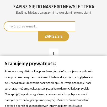
ZAPISZ SIĘ DO NASZEGO NEWSLETTERA
Bądż na bieżąco z naszymi nowościami i promocjami
Szanujemy prywatność:
Przetwarzamy pliki cookie, przechowujemy informacje na urządzeniu
oraz przetwarzamy dane osobowe lub dane dotyczące przeglądania w
celu rozwijania i ulepszania naszego sklepu. Za Twoją zgodą my i nasi
KONTAKT Z NAMI
partnerzy możemy wykorzystać pozyskane dane. Klikając przycisk
Adres:
Cosmetic4car
"Akceptuję", wyrażasz zgodę na przetwarzanie danych przez nas i
Budzisz 73A
naszych partnerów, jak opisano powyżej. Możesz również uzyskać
39-200 Dębica
dostęp do bardziej szczegółowych informacji i zmienić swoje