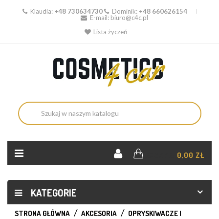
Klaudia:
+48 730634730
Dominik:
+48 660626154
E-mail:
biuro@c4c.pl
Lista życzeń
KOSZYK:
0,00 ZŁ
KATEGORIE
STRONA GŁÓWNA
AKCESORIA
OPRYSKIWACZE I