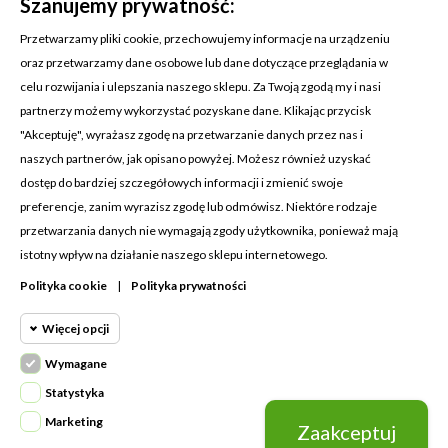
Szanujemy prywatność:
Przetwarzamy pliki cookie, przechowujemy informacje na urządzeniu
oraz przetwarzamy dane osobowe lub dane dotyczące przeglądania w
celu rozwijania i ulepszania naszego sklepu. Za Twoją zgodą my i nasi
KONTAKT Z NAMI
partnerzy możemy wykorzystać pozyskane dane. Klikając przycisk
Adres:
Cosmetic4car
"Akceptuję", wyrażasz zgodę na przetwarzanie danych przez nas i
Budzisz 73A
naszych partnerów, jak opisano powyżej. Możesz również uzyskać
39-200 Dębica
dostęp do bardziej szczegółowych informacji i zmienić swoje
preferencje, zanim wyrazisz zgodę lub odmówisz. Niektóre rodzaje
Dominik:
+48 660626154
przetwarzania danych nie wymagają zgody użytkownika, ponieważ mają
istotny wpływ na działanie naszego sklepu internetowego.
Klaudia:
+48 730634730
Polityka cookie
|
Polityka prywatności
Email:
biuro@c4c.pl
Więcej opcji
MOJE KONTO

Wymagane
Cookie funkcjonalne
PRODUKTY

Wymagane
Statystyka
Wymagane pliki cookie oraz cookie
NASZA FIRMA

Marketing
Zaakceptuj
Cookie
HttpOnly. Pliki cookie wymagane do