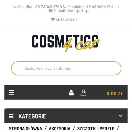
Klaudia:
+48 730634730
Dominik:
+48 660626154
E-mail:
biuro@c4c.pl
Lista życzeń
KOSZYK:
0,00 ZŁ
KATEGORIE
STRONA GŁÓWNA
AKCESORIA
SZCZOTKI I PĘDZLE