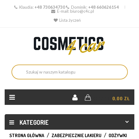
Klaudia:
+48 730634730
Dominik:
+48 660626154
E-mail:
biuro@c4c.pl
Lista życzeń
KOSZYK:
0,00 ZŁ
KATEGORIE
STRONA GŁÓWNA
ZABEZPIECZNIE LAKIERU
ODŻYWKI