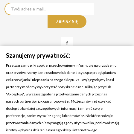
Szanujemy prywatność:
Przetwarzamy pliki cookie, przechowujemy informacje na urządzeniu
oraz przetwarzamy dane osobowe lub dane dotyczące przeglądania w
celu rozwijania i ulepszania naszego sklepu. Za Twoją zgodą my i nasi
KONTAKT Z NAMI
partnerzy możemy wykorzystać pozyskane dane. Klikając przycisk
Adres:
Cosmetic4car
"Akceptuję", wyrażasz zgodę na przetwarzanie danych przez nas i
Budzisz 73A
naszych partnerów, jak opisano powyżej. Możesz również uzyskać
39-200 Dębica
dostęp do bardziej szczegółowych informacji i zmienić swoje
preferencje, zanim wyrazisz zgodę lub odmówisz. Niektóre rodzaje
Dominik:
+48 660626154
przetwarzania danych nie wymagają zgody użytkownika, ponieważ mają
istotny wpływ na działanie naszego sklepu internetowego.
Klaudia:
+48 730634730