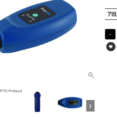
719
-

❯