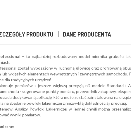
ZCZEGÓŁY PRODUKTU
DANE PRODUCENTA
ofessional
– to najbardziej rozbudowany model miernika grubości lak
niach.
fessional został wyposażony w ruchomą głowicę oraz profilowaną obu
 lub wklęsłych elementach wewnętrznych i zewnętrznych samochodu. Poł
ne dla tradycyjnych urządzeń.
okonuje pomiarów z jeszcze większą precyzją niż modele Standard i A
samochodu - sugerowane punkty pomiaru, przewodnik zakupowy, eksport 
siada dedykowaną aplikację, która może zostać zainstalowana na urzą
a na zbadanie powłoki lakierniczej z niezwykłą dokładnością i precyzją.
temowi Analizy Powłoki Lakierniczej w jednej chwili można przeanalizo
tować wyniki pomiarów.
niczne: