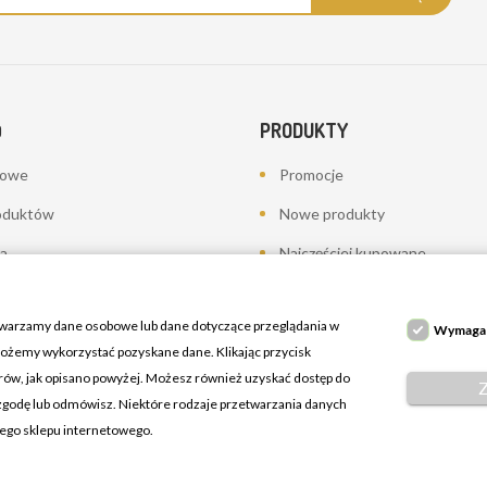
PRODUKTY
O
bowe
Promocje
oduktów
Nowe produkty
a
Najczęściej kupowane
towania - korekty płatności
twarzamy dane osobowe lub dane dotyczące przeglądania w
Wymaga
 możemy wykorzystać pozyskane dane. Klikając przycisk
erów, jak opisano powyżej. Możesz również uzyskać dostęp do
 zgodę lub odmówisz. Niektóre rodzaje przetwarzania danych
ń
zego sklepu internetowego.