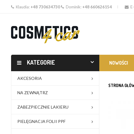
Klaudia:
+48 730634730
Dominik:
+48 660626154
E-
KATEGORIE
NOWOŚCI
AKCESORIA
STRONA GŁÓ
NA ZEWNĄTRZ
ZABEZPIECZNIE LAKIERU
PIELĘGNACJA FOLII PPF