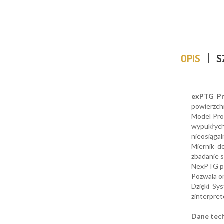
OPIS
S
exPTG Pr
powierzch
Model Pro
wypukłych
nieosiągal
Miernik d
zbadanie 
NexPTG po
Pozwala on
Dzięki Sys
zinterpre
Dane tech