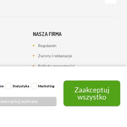
NASZA FIRMA
Regulamin
Zwroty i reklamacje
Polityka prywatności
Dostawa
Kontakt z nami
ne
Statystyka
Marketing
Zaakceptuj
wszystko
Mapa strony
Zaakceptuj wybrane