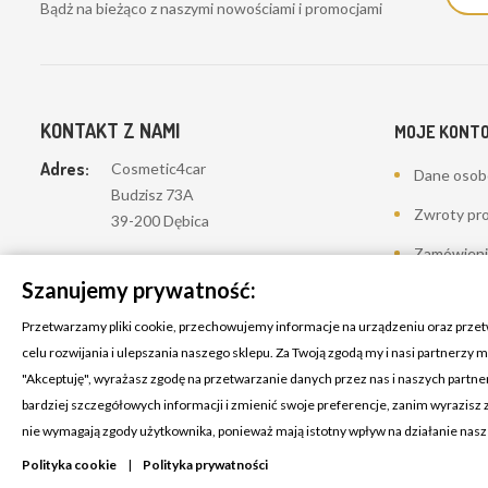
Bądż na bieżąco z naszymi nowościami i promocjami
KONTAKT Z NAMI
MOJE KONT
Adres:
Cosmetic4car
Dane oso
Budzisz 73A
Zwroty pr
39-200 Dębica
Zamówieni
Dominik:
+48 660626154
Szanujemy prywatność:
Moje pokwi
Klaudia:
+48 730634730
Przetwarzamy pliki cookie, przechowujemy informacje na urządzeniu oraz prze
Adresy
Email:
celu rozwijania i ulepszania naszego sklepu. Za Twoją zgodą my i nasi partnerzy
biuro@c4c.pl
Kupony
"Akceptuję", wyrażasz zgodę na przetwarzanie danych przez nas i naszych partn
bardziej szczegółowych informacji i zmienić swoje preferencje, zanim wyrazisz
Lista życze
nie wymagają zgody użytkownika, ponieważ mają istotny wpływ na działanie nas
Polityka cookie
|
Polityka prywatności