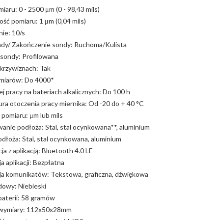
iaru: 0 - 2500 μm (0 - 98,43 mils)
ość pomiaru: 1 μm (0,04 mils)
ie: 10/s
ndy/ Zakończenie sondy: Ruchoma/Kulista
ondy: Profilowana
krzywiznach: Tak
miarów: Do 4000*
ej pracy na bateriach alkalicznych: Do 100 h
ra otoczenia pracy miernika: Od -20 do + 40 °C
pomiaru: μm lub mils
nie podłoża: Stal, stal ocynkowana**, aluminium
dłoża: Stal, stal ocynkowana, aluminium
a z aplikacją: Bluetooth 4.0 LE
ja aplikacji: Bezpłatna
cja komunikatów: Tekstowa, graficzna, dźwiękowa
dowy: Niebieski
baterii: 58 gramów
/wymiary: 112x50x28mm