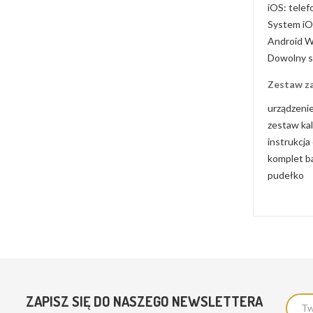
iOS: telef
System iO
Android W
Dowolny s
Zestaw z
urządzen
zestaw kal
instrukcja
komplet ba
pudełko
ZAPISZ SIĘ DO NASZEGO NEWSLETTERA