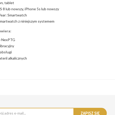
on, tablet
S 8 lub nowszy, iPhone 5s lub nowszy
ear: Smartwatch
martwatch z niniejszym systemem
awiera:
ie NexPTG
ibracyjny
 obsługi
terii alkalicznych