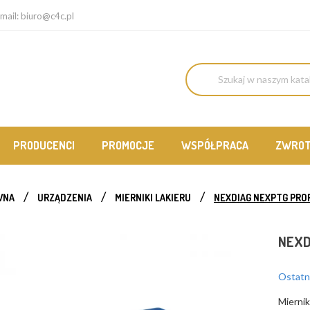
mail:
biuro@c4c.pl
PRODUCENCI
PROMOCJE
WSPÓŁPRACA
ZWRO
WNA
URZĄDZENIA
MIERNIKI LAKIERU
NEXDIAG NEXPTG PRO
NEXD
Ostatni
Miernik