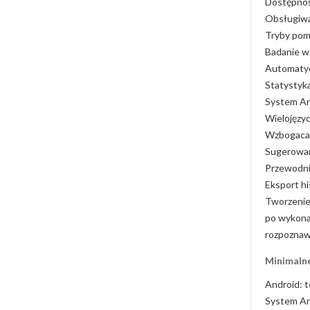
Dostępnoś
Obsługiwa
Tryby pomi
Badanie w
Automatyc
Statystyk
System Ana
Wielojęzyc
Wzbogacan
Sugerowan
Przewodni
Eksport hi
Tworzenie
po wykona
rozpoznawa
Minimalne
Android: t
System An