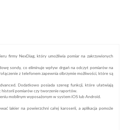
ieru firmy NexDiag, który umożliwia pomiar na zakrzywionych
dowę sondy, co eliminuje wpływ drgań na odczyt pomiarów na
ączenie z telefonem zapewnia olbrzymie możliwości, które są
dvanced. Dodatkowo posiada szereg funkcji, które ułatwiają
historii pomiarów czy tworzenie raportów.
dzeniu mobilnym wyposażonym w system iOS lub Android.
wać lakier na powierzchni całej karoserii, a aplikacja pomoże