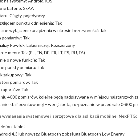
ć na systemy: Android, iOS
ne baterie: 2xAA
aru: Ciągły, pojedynczy
zględem punktu odniesienia: Tak
zne wyłączenie urządzenia w okresie bezczynności: Tak
a pomiarów: Tak
lizy Powłoki Lakierniczej: Rozszerzony
zne menu: Tak (PL, EN, DE, FR, IT, ES, RU, FA)
ie o nowe funkcje: Tak
e punkty pomiaru: Tak
k zakupowy: Tak
storii pomiarów: Tak
 raportów: Tak
niu 4000 pomiarów, kolejne będą nadpisywane w miejscu najstarszych 
nie stali ocynkowanej – wersja beta, rozpoznanie w przedziale 0-800 μ
 wymagania systemowe i sprzętowe dla aplikacji mobilnej NexPTG:
elefon, tablet
droid 4.3 lub nowszy, Bluetooth z obsługą Bluetooth Low Energy