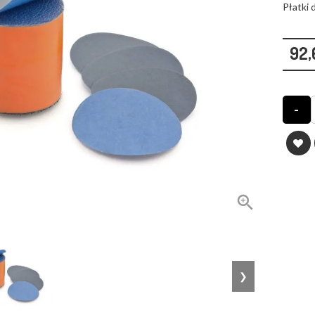
Płatki 
92,
-

❯