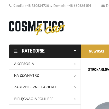
Klaudia:
+48 730634730
Dominik:
+48 660626154
E-
KATEGORIE
NOWOŚCI
AKCESORIA
STRONA GŁÓ
NA ZEWNĄTRZ
ZABEZPIECZNIE LAKIERU
PIELĘGNACJA FOLII PPF