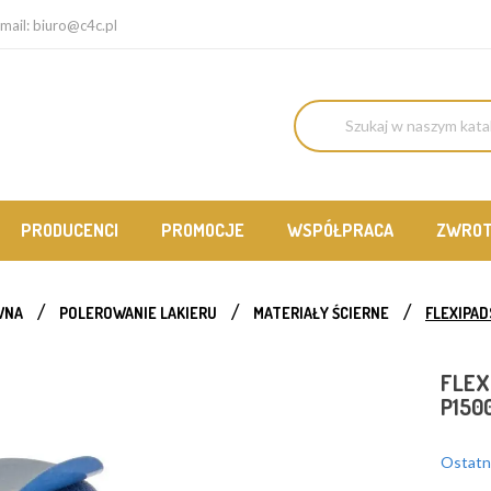
mail:
biuro@c4c.pl
PRODUCENCI
PROMOCJE
WSPÓŁPRACA
ZWRO
WNA
POLEROWANIE LAKIERU
MATERIAŁY ŚCIERNE
FLEXIPAD
FLEX
P150
Ostatni