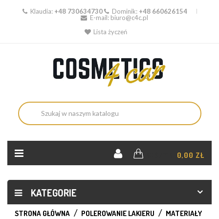
Klaudia:
+48 730634730
Dominik:
+48 660626154
E-mail:
biuro@c4c.pl
Lista życzeń
KOSZYK:
0,00 ZŁ
KATEGORIE
STRONA GŁÓWNA
POLEROWANIE LAKIERU
MATERIAŁY