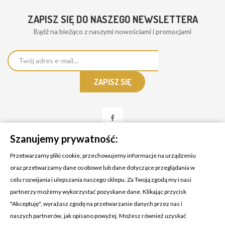
ZAPISZ SIĘ DO NASZEGO NEWSLETTERA
Bądż na bieżąco z naszymi nowościami i promocjami
Szanujemy prywatność:
Przetwarzamy pliki cookie, przechowujemy informacje na urządzeniu
oraz przetwarzamy dane osobowe lub dane dotyczące przeglądania w
celu rozwijania i ulepszania naszego sklepu. Za Twoją zgodą my i nasi
KONTAKT Z NAMI
partnerzy możemy wykorzystać pozyskane dane. Klikając przycisk
Adres:
Cosmetic4car
"Akceptuję", wyrażasz zgodę na przetwarzanie danych przez nas i
Budzisz 73A
naszych partnerów, jak opisano powyżej. Możesz również uzyskać