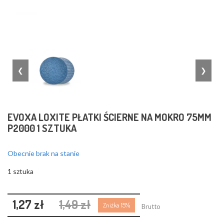
❮
❯
EVOXA LOXITE PŁATKI ŚCIERNE NA MOKRO 75MM
P2000 1 SZTUKA
Obecnie brak na stanie
1 sztuka
1,27 zł
1,49 zł
Zniżka 15%
Brutto