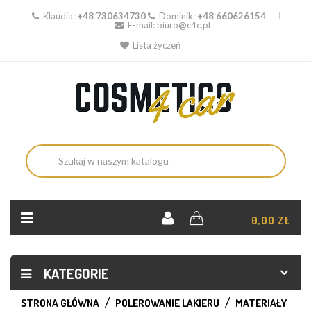
Klaudia:
+48 730634730
Dominik:
+48 660626154
E-mail:
biuro@c4c.pl
Lista życzeń
KOSZYK:
0,00 ZŁ
KATEGORIE
STRONA GŁÓWNA
POLEROWANIE LAKIERU
MATERIAŁY