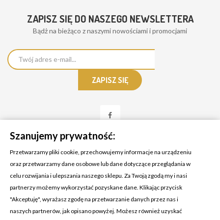
ZAPISZ SIĘ DO NASZEGO NEWSLETTERA
Bądż na bieżąco z naszymi nowościami i promocjami
Szanujemy prywatność:
Przetwarzamy pliki cookie, przechowujemy informacje na urządzeniu
oraz przetwarzamy dane osobowe lub dane dotyczące przeglądania w
celu rozwijania i ulepszania naszego sklepu. Za Twoją zgodą my i nasi
KONTAKT Z NAMI
partnerzy możemy wykorzystać pozyskane dane. Klikając przycisk
Adres:
Cosmetic4car
"Akceptuję", wyrażasz zgodę na przetwarzanie danych przez nas i
Budzisz 73A
naszych partnerów, jak opisano powyżej. Możesz również uzyskać