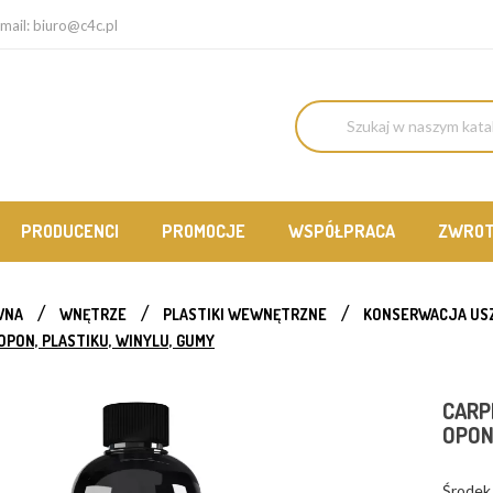
mail:
biuro@c4c.pl
PRODUCENCI
PROMOCJE
WSPÓŁPRACA
ZWRO
WNA
WNĘTRZE
PLASTIKI WEWNĘTRZNE
KONSERWACJA US
OPON, PLASTIKU, WINYLU, GUMY
CARP
OPON
Środek