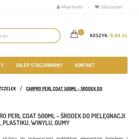
Moje Konto
Lista życzeń
0
KOSZYK:
0,00 ZŁ
TY
SKLEP STACJONARNY
KONTAKT
ZCZELEK
CARPRO PERL COAT 500ML - ŚRODEK DO
RO PERL COAT 500ML - ŚRODEK DO PIELĘGNACJI
, PLASTIKU, WINYLU, GUMY
 służący do przywracania wyblakłym elementom świeżego i