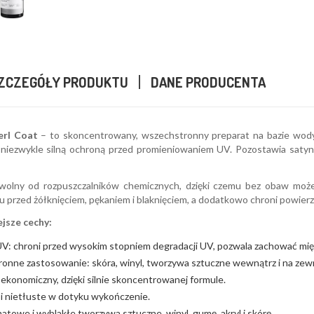
ZCZEGÓŁY PRODUKTU
DANE PRODUCENTA
erl Coat
– to skoncentrowany, wszechstronny preparat na bazie wody 
niezwykle silną ochroną przed promieniowaniem UV. Pozostawia satyn
wolny od rozpuszczalników chemicznych, dzięki czemu bez obaw moż
 przed żółknięciem, pękaniem i blaknięciem, a dodatkowo chroni powier
jsze cechy:
V: chroni przed wysokim stopniem degradacji UV, pozwala zachować mięk
onne zastosowanie: skóra, winyl, tworzywa sztuczne wewnątrz i na zewn
ekonomiczny, dzięki silnie skoncentrowanej formule.
i nietłuste w dotyku wykończenie.
towe i wyblakłe tworzywa sztuczne, winyl, gumę, akryl i skórę.