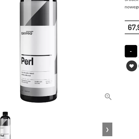
nowego
67,
-

❯