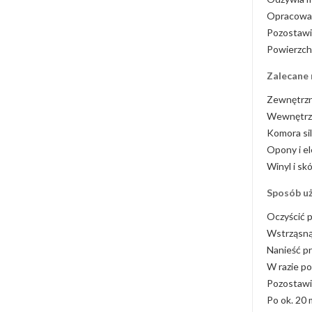
Opracowany
Pozostawi
Powierzchn
Zalecane 
Zewnętrzn
Wewnętrzn
Komora sil
Opony i e
Winyl i skó
Sposób uż
Oczyścić p
Wstrząsną
Nanieść pr
W razie po
Pozostawi
Po ok. 20