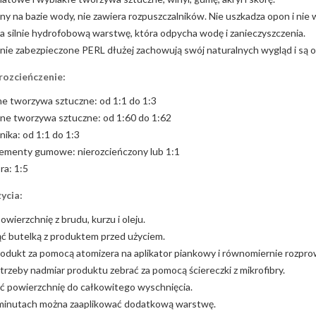
 na bazie wody, nie zawiera rozpuszczalników. Nie uszkadza opon i nie
a silnie hydrofobową warstwę, która odpycha wodę i zanieczyszczenia.
ie zabezpieczone PERL dłużej zachowują swój naturalnych wygląd i są o 
rozcieńczenie:
e tworzywa sztuczne: od 1:1 do 1:3
e tworzywa sztuczne: od 1:60 do 1:62
nika: od 1:1 do 1:3
lementy gumowe: nierozcieńczony lub 1:1
ra: 1:5
ycia:
owierzchnię z brudu, kurzu i oleju.
ć butelką z produktem przed użyciem.
odukt za pomocą atomizera na aplikator piankowy i równomiernie rozpro
trzeby nadmiar produktu zebrać za pomocą ściereczki z mikrofibry.
ć powierzchnię do całkowitego wyschnięcia.
 minutach można zaaplikować dodatkową warstwę.