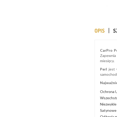
OPIS
S
CarPro P
Zapewnia 
miesięcy.
Perl
jest 
samochodu
Najważnie
Ochrona U
Wszechstr
Niezwykle 
Satynowe 
Odżywia ma