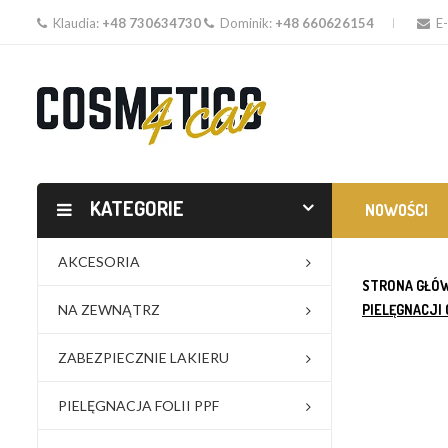
Klaudia:
+48 730634730
Dominik:
+48 660626154
E-
KATEGORIE
NOWOŚCI
AKCESORIA
STRONA GŁÓ
NA ZEWNĄTRZ
PIELĘGNACJI 
ZABEZPIECZNIE LAKIERU
PIELĘGNACJA FOLII PPF