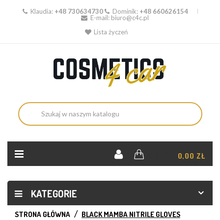
Klaudia:
+48 730634730
Dominik:
+48 660626154
E-mail:
biuro@c4c.pl
Lista życzeń
KOSZYK:
0,00 ZŁ
KATEGORIE
STRONA GŁÓWNA
BLACK MAMBA NITRILE GLOVES