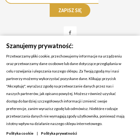
Szanujemy prywatność:
Przetwarzamy pliki cookie, przechowujemy informacje na urządzeniu
oraz przetwarzamy dane osobowe lub dane dotyczące przeglądania w
celu rozwijania i ulepszania naszego sklepu. Za Twoją zgodą my i nasi
KONTAKT Z NAMI
partnerzy możemy wykorzystać pozyskane dane. Klikając przycisk
Adres:
Cosmetic4car
"Akceptuję", wyrażasz zgodę na przetwarzanie danych przez nas i
Budzisz 73A
naszych partnerów, jak opisano powyżej. Możesz również uzyskać
39-200 Dębica
dostęp do bardziej szczegółowych informacji i zmienić swoje
preferencje, zanim wyrazisz zgodę lub odmówisz. Niektóre rodzaje
Dominik:
+48 660626154
przetwarzania danych nie wymagają zgody użytkownika, ponieważ mają
istotny wpływ na działanie naszego sklepu internetowego.
Klaudia:
+48 730634730
Polityka cookie
|
Polityka prywatności
Email:
biuro@c4c.pl