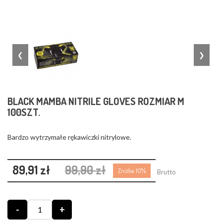
❮
❯
BLACK MAMBA NITRILE GLOVES ROZMIAR M
100SZT.
Bardzo wytrzymałe rękawiczki nitrylowe.
89,91 zł
99,90 zł
Zniżka 10%
Brutto
-
+