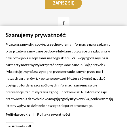
Szanujemy prywatność:
Przetwarzamy pliki cookie, przechowujemy informacje na urządzeniu
oraz przetwarzamy dane osobowe lub dane dotyczące przeglądania w
celu rozwijania i ulepszania naszego sklepu. Za Twoją zgodą my i nasi
KONTAKT Z NAMI
partnerzy możemy wykorzystać pozyskane dane. Klikając przycisk
Adres:
Cosmetic4car
"Akceptuję", wyrażasz zgodę na przetwarzanie danych przez nas i
Budzisz 73A
naszych partnerów, jak opisano powyżej. Możesz również uzyskać
39-200 Dębica
dostęp do bardziej szczegółowych informacji i zmienić swoje
preferencje, zanim wyrazisz zgodę lub odmówisz. Niektóre rodzaje
Dominik:
+48 660626154
przetwarzania danych nie wymagają zgody użytkownika, ponieważ mają
istotny wpływ na działanie naszego sklepu internetowego.
Klaudia:
+48 730634730
Polityka cookie
|
Polityka prywatności
Email:
biuro@c4c.pl
Więcej opcji