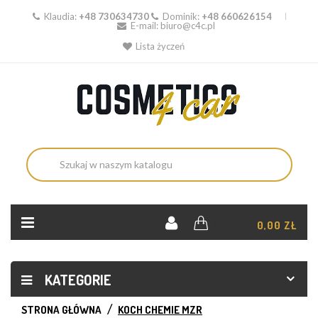
Klaudia:
+48 730634730
Dominik:
+48 660626154
E-mail:
biuro@c4c.pl
Lista życzeń
KOSZYK:
0,00 ZŁ
KATEGORIE
STRONA GŁÓWNA
KOCH CHEMIE MZR