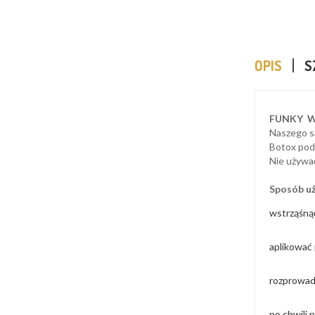
OPIS
S
FUNKY WI
Naszego sa
Botox podk
Nie używa
Sposób uż
wstrząśną
aplikować
rozprowadź
po chwili 