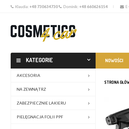
Klaudia:
+48 730634730
Dominik:
+48 660626154
E-
KATEGORIE
NOWOŚCI
AKCESORIA
STRONA GŁÓ
NA ZEWNĄTRZ
ZABEZPIECZNIE LAKIERU
PIELĘGNACJA FOLII PPF