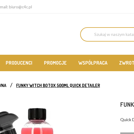
mail:
biuro@c4c.pl
PRODUCENCI
PROMOCJE
WSPÓŁPRACA
ZWRO
WNA
FUNKY WITCH BOTOX 500ML QUICK DETAILER
FUNK
Quick D