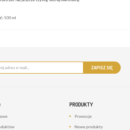
ć:
500 ml
PRODUKTY
O
bowe
Promocje
oduktów
Nowe produkty