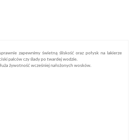
sprawnie zapewnimy świetną śliskość oraz połysk na lakierze
ski palców czy ślady po twardej wodzie.
zedłuża żywotność wcześniej nałożonych wosków.