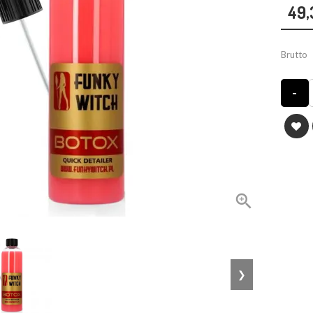
49,
Brutto
-

❯