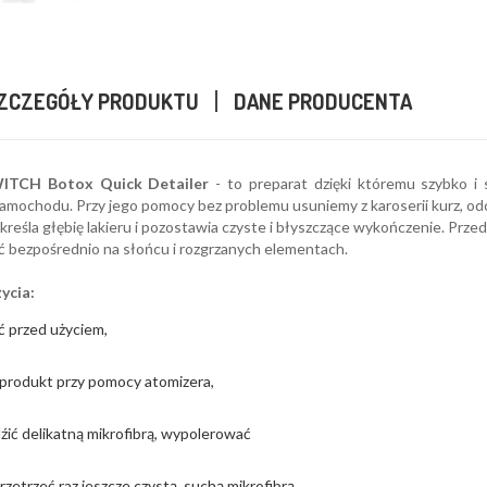
ZCZEGÓŁY PRODUKTU
DANE PRODUCENTA
TCH Botox Quick Detailer
- to preparat dzięki któremu szybko i 
mochodu. Przy jego pomocy bez problemu usuniemy z karoserii kurz, odci
reśla głębię lakieru i pozostawia czyste i błyszczące wykończenie. Pr
ć bezpośrednio na słońcu i rozgrzanych elementach.
ycia:
ć przed użyciem,
 produkt przy pomocy atomizera,
ić delikatną mikrofibrą, wypolerować
przetrzeć raz jeszcze czystą, suchą mikrofibrą.