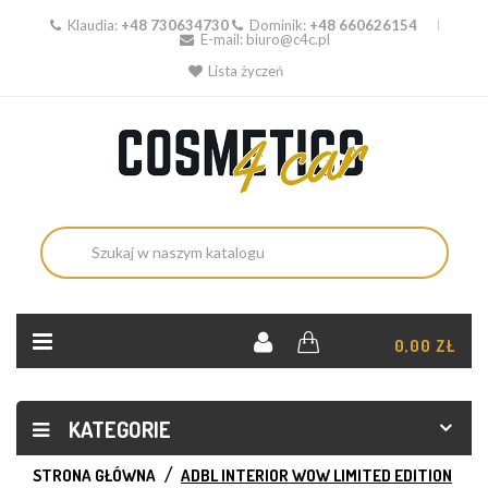
Klaudia:
+48 730634730
Dominik:
+48 660626154
E-mail:
biuro@c4c.pl
Lista życzeń
KOSZYK:
0,00 ZŁ
KATEGORIE
STRONA GŁÓWNA
ADBL INTERIOR WOW LIMITED EDITION