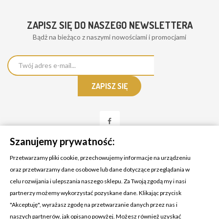
ZAPISZ SIĘ DO NASZEGO NEWSLETTERA
Bądż na bieżąco z naszymi nowościami i promocjami
Szanujemy prywatność:
Przetwarzamy pliki cookie, przechowujemy informacje na urządzeniu
oraz przetwarzamy dane osobowe lub dane dotyczące przeglądania w
celu rozwijania i ulepszania naszego sklepu. Za Twoją zgodą my i nasi
KONTAKT Z NAMI
partnerzy możemy wykorzystać pozyskane dane. Klikając przycisk
Adres:
Cosmetic4car
"Akceptuję", wyrażasz zgodę na przetwarzanie danych przez nas i
Budzisz 73A
naszych partnerów, jak opisano powyżej. Możesz również uzyskać