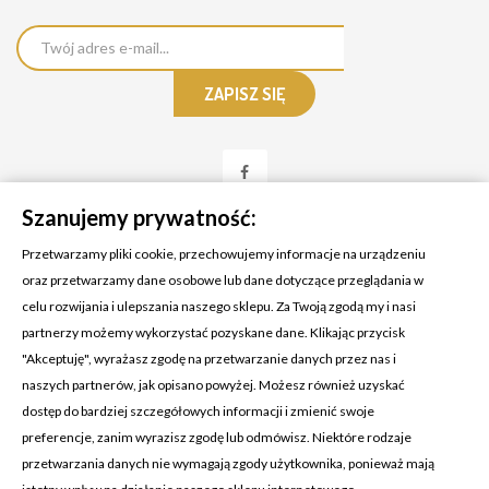
Szanujemy prywatność:
Przetwarzamy pliki cookie, przechowujemy informacje na urządzeniu
oraz przetwarzamy dane osobowe lub dane dotyczące przeglądania w
celu rozwijania i ulepszania naszego sklepu. Za Twoją zgodą my i nasi
KONTAKT Z NAMI
partnerzy możemy wykorzystać pozyskane dane. Klikając przycisk
Adres:
Cosmetic4car
"Akceptuję", wyrażasz zgodę na przetwarzanie danych przez nas i
Budzisz 73A
naszych partnerów, jak opisano powyżej. Możesz również uzyskać
39-200 Dębica
dostęp do bardziej szczegółowych informacji i zmienić swoje
preferencje, zanim wyrazisz zgodę lub odmówisz. Niektóre rodzaje
Dominik:
+48 660626154
przetwarzania danych nie wymagają zgody użytkownika, ponieważ mają