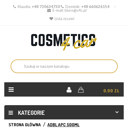
Klaudia:
+48 730634730
Dominik:
+48 660626154
E-mail:
biuro@c4c.pl
Lista życzeń
KOSZYK:
0,00 ZŁ
KATEGORIE
STRONA GŁÓWNA
ADBL APC 500ML