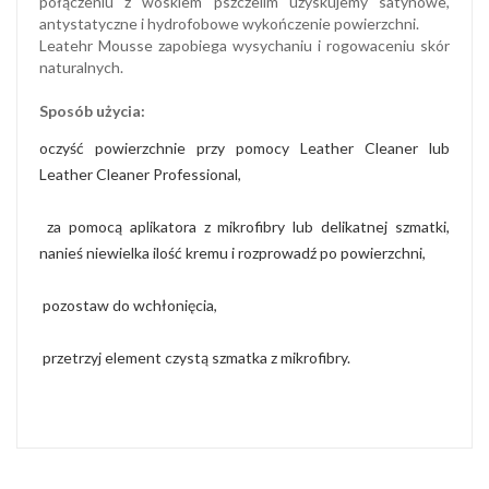
połączeniu z woskiem pszczelim uzyskujemy satynowe,
antystatyczne i hydrofobowe wykończenie powierzchni.
Leatehr Mousse zapobiega wysychaniu i rogowaceniu skór
naturalnych.
Sposób użycia:
oczyść powierzchnie przy pomocy Leather Cleaner lub
Leather Cleaner Professional,
za pomocą aplikatora z mikrofibry lub delikatnej szmatki,
nanieś niewielka ilość kremu i rozprowadź po powierzchni,
pozostaw do wchłonięcia,
przetrzyj element czystą szmatka z mikrofibry.