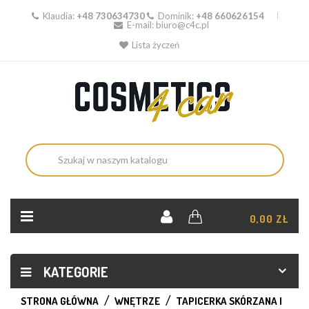
Klaudia:
+48 730634730
Dominik:
+48 660626154
E-mail:
biuro@c4c.pl
Lista życzeń
KOSZYK:
0,00 ZŁ
KATEGORIE
STRONA GŁÓWNA
WNĘTRZE
TAPICERKA SKÓRZANA I