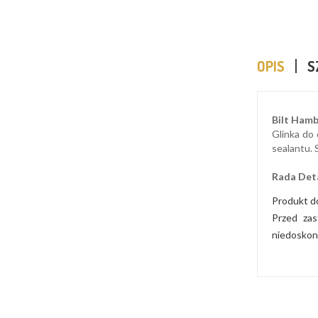
OPIS
S
Bilt Hamb
Glinka do
sealantu. 
Rada Deta
Produkt do
Przed zas
niedoskona