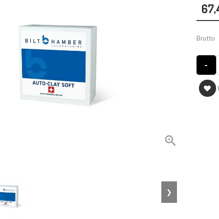
67,
Brutto
-

❯