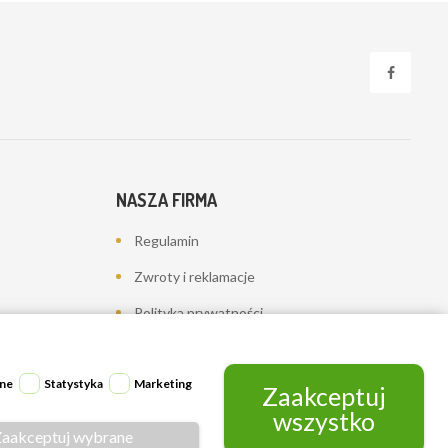
NASZA FIRMA
Regulamin
Zwroty i reklamacje
Polityka prywatności
Dostawa
Kontakt z nami
ne
Statystyka
Marketing
Zaakceptuj
wszystko
Mapa strony
Zaakceptuj wybrane