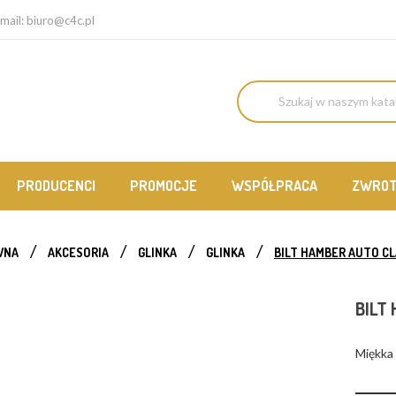
mail:
biuro@c4c.pl
PRODUCENCI
PROMOCJE
WSPÓŁPRACA
ZWRO
WNA
AKCESORIA
GLINKA
GLINKA
BILT HAMBER AUTO CL
BILT
Miękka 