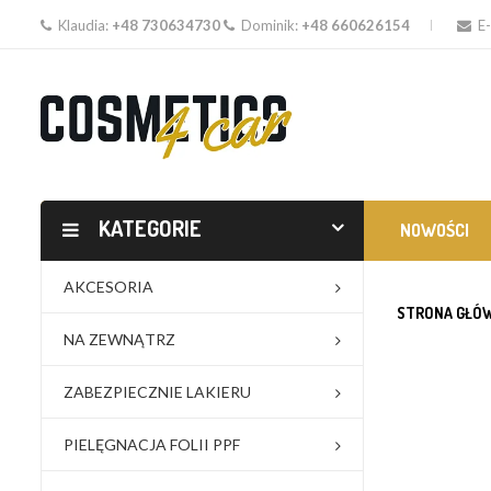
Klaudia:
+48 730634730
Dominik:
+48 660626154
E-
KATEGORIE
NOWOŚCI
AKCESORIA
STRONA GŁÓ
NA ZEWNĄTRZ
ZABEZPIECZNIE LAKIERU
PIELĘGNACJA FOLII PPF