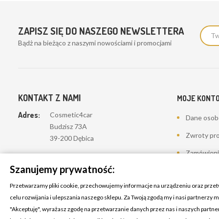
ZAPISZ SIĘ DO NASZEGO NEWSLETTERA
Bądż na bieżąco z naszymi nowościami i promocjami
KONTAKT Z NAMI
MOJE KONT
Adres:
Cosmetic4car
Dane oso
Budzisz 73A
Zwroty pr
39-200 Dębica
Zamówieni
Dominik:
+48 660626154
Szanujemy prywatność:
Moje pokwi
Klaudia:
+48 730634730
Przetwarzamy pliki cookie, przechowujemy informacje na urządzeniu oraz prze
Adresy
Email:
celu rozwijania i ulepszania naszego sklepu. Za Twoją zgodą my i nasi partnerzy
biuro@c4c.pl
Kupony
"Akceptuję", wyrażasz zgodę na przetwarzanie danych przez nas i naszych partn