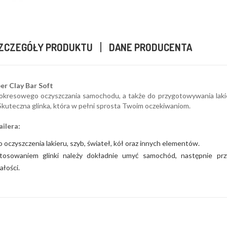
ZCZEGÓŁY PRODUKTU
DANE PRODUCENTA
er Clay Bar Soft
 okresowego oczyszczania samochodu, a także do przygotowywania laki
Skuteczna glinka, która w pełni sprosta Twoim oczekiwaniom.
ilera:
 oczyszczenia lakieru, szyb, świateł, kół oraz innych elementów.
tosowaniem glinki należy dokładnie umyć samochód, następnie przy
łości.