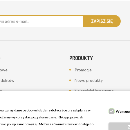
PRODUKTY
O
bowe
Promocje
oduktów
Nowe produkty
a
Najczęściej kupowane
towania - korekty płatności
twarzamy dane osobowe lub dane dotyczące przeglądania w
Wymaga
 możemy wykorzystać pozyskane dane. Klikając przycisk
erów, jak opisano powyżej. Możesz również uzyskać dostęp do