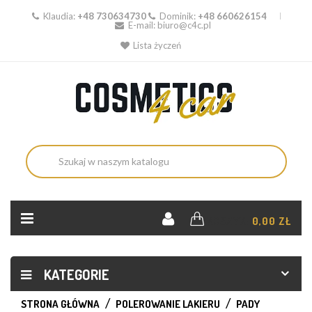
Klaudia:
+48 730634730
Dominik:
+48 660626154
E-mail:
biuro@c4c.pl
Lista życzeń
KOSZYK:
0,00 ZŁ
KATEGORIE
STRONA GŁÓWNA
POLEROWANIE LAKIERU
PADY