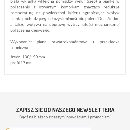
biała wkładka wklejona pomiędzy welur (rzep) a piankę w
połączeniu z otwartymi komórkami znacząco redukuje
temperaturę na powierzchni lakieru ograniczając wpływ
ciepła pochodzącego z łożysk mimośrodu polerki Dual Action
a także wpływa na poprawę wytrzymałości mechanicznej
połączenia klejowego.
Wykonanie: piana otwartokomórkowa + przekładka
termiczna
średn. 130/150 mm
profil 17 mm
ZAPISZ SIĘ DO NASZEGO NEWSLETTERA
Bądż na bieżąco z naszymi nowościami i promocjami