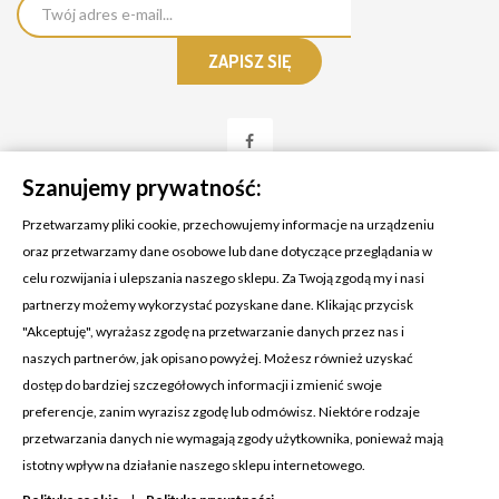
Szanujemy prywatność:
Przetwarzamy pliki cookie, przechowujemy informacje na urządzeniu
oraz przetwarzamy dane osobowe lub dane dotyczące przeglądania w
celu rozwijania i ulepszania naszego sklepu. Za Twoją zgodą my i nasi
KONTAKT Z NAMI
partnerzy możemy wykorzystać pozyskane dane. Klikając przycisk
Adres:
Cosmetic4car
"Akceptuję", wyrażasz zgodę na przetwarzanie danych przez nas i
Budzisz 73A
naszych partnerów, jak opisano powyżej. Możesz również uzyskać
39-200 Dębica
dostęp do bardziej szczegółowych informacji i zmienić swoje
preferencje, zanim wyrazisz zgodę lub odmówisz. Niektóre rodzaje
Dominik:
+48 660626154
przetwarzania danych nie wymagają zgody użytkownika, ponieważ mają
istotny wpływ na działanie naszego sklepu internetowego.
Klaudia:
+48 730634730