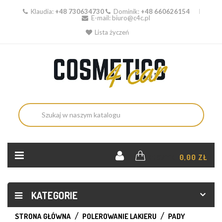
Klaudia:
+48 730634730
Dominik:
+48 660626154
E-mail:
biuro@c4c.pl
Lista życzeń
KOSZYK:
0,00 ZŁ
KATEGORIE
STRONA GŁÓWNA
POLEROWANIE LAKIERU
PADY