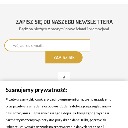
ZAPISZ SIĘ DO NASZEGO NEWSLETTERA
Bądż na bieżąco z naszymi nowościami i promocjami
Szanujemy prywatność:
Przetwarzamy pliki cookie, przechowujemy informacje na urządzeniu
oraz przetwarzamy dane osobowe lub dane dotyczące przeglądania w
celu rozwijania i ulepszania naszego sklepu. Za Twoją zgodą my i nasi
KONTAKT Z NAMI
partnerzy możemy wykorzystać pozyskane dane. Klikając przycisk
Adres:
Cosmetic4car
"Akceptuję", wyrażasz zgodę na przetwarzanie danych przez nas i