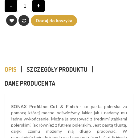
-
+
Dodaj do koszyka
OPIS
SZCZEGÓŁY PRODUKTU
DANE PRODUCENTA
SONAX ProfiLine Cut & Finish
- to pasta polerska za
pomocą której mocno odświeżymy lakier jak i nadamy mu
ładne wykończenie. Można ją stosować z średnimi gąbkami
polerskimi, jak również z futrem polerskim. Jest pastą tłustą,
dzięki czemu możemy nią długo pracować. W
przeciwieństwie do innych past mocno tnących, Cut & Finish