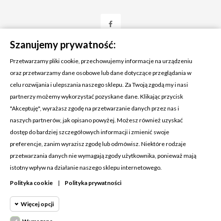
Szanujemy prywatność:
Przetwarzamy pliki cookie, przechowujemy informacje na urządzeniu
oraz przetwarzamy dane osobowe lub dane dotyczące przeglądania w
celu rozwijania i ulepszania naszego sklepu. Za Twoją zgodą my i nasi
KONTAKT Z NAMI
partnerzy możemy wykorzystać pozyskane dane. Klikając przycisk
Adres:
Cosmetic4car
"Akceptuję", wyrażasz zgodę na przetwarzanie danych przez nas i
Budzisz 73A
naszych partnerów, jak opisano powyżej. Możesz również uzyskać
39-200 Dębica
dostęp do bardziej szczegółowych informacji i zmienić swoje
preferencje, zanim wyrazisz zgodę lub odmówisz. Niektóre rodzaje
Dominik:
+48 660626154
przetwarzania danych nie wymagają zgody użytkownika, ponieważ mają
istotny wpływ na działanie naszego sklepu internetowego.
Klaudia:
+48 730634730
Polityka cookie
|
Polityka prywatności
Email:
biuro@c4c.pl
Więcej opcji
MOJE KONTO
