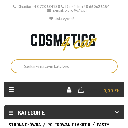
Klaudia:
+48 730634730
Dominik:
+48 660626154
E-mail:
biuro@c4c.pl
Lista życzeń
KOSZYK:
0,00 ZŁ
KATEGORIE
STRONA GŁÓWNA
POLEROWANIE LAKIERU
PASTY