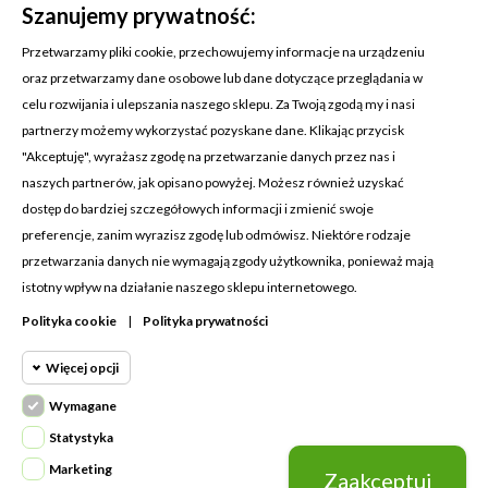
Szanujemy prywatność:
Przetwarzamy pliki cookie, przechowujemy informacje na urządzeniu
oraz przetwarzamy dane osobowe lub dane dotyczące przeglądania w
celu rozwijania i ulepszania naszego sklepu. Za Twoją zgodą my i nasi
KONTAKT Z NAMI
partnerzy możemy wykorzystać pozyskane dane. Klikając przycisk
Adres:
Cosmetic4car
"Akceptuję", wyrażasz zgodę na przetwarzanie danych przez nas i
Budzisz 73A
naszych partnerów, jak opisano powyżej. Możesz również uzyskać
39-200 Dębica
dostęp do bardziej szczegółowych informacji i zmienić swoje
preferencje, zanim wyrazisz zgodę lub odmówisz. Niektóre rodzaje
Dominik:
+48 660626154
przetwarzania danych nie wymagają zgody użytkownika, ponieważ mają
istotny wpływ na działanie naszego sklepu internetowego.
Klaudia:
+48 730634730
Polityka cookie
|
Polityka prywatności
Email:
biuro@c4c.pl
Więcej opcji
MOJE KONTO

Wymagane
Cookie funkcjonalne
PRODUKTY

Wymagane
Statystyka
Wymagane pliki cookie oraz cookie
NASZA FIRMA

Marketing
Zaakceptuj
Cookie
HttpOnly. Pliki cookie wymagane do