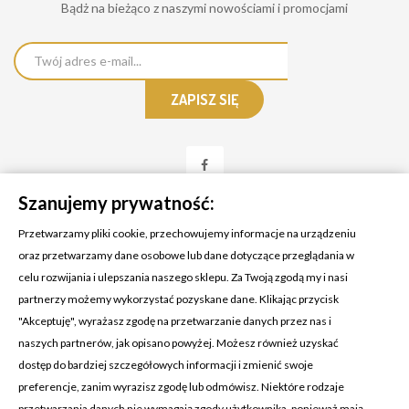
Bądż na bieżąco z naszymi nowościami i promocjami
Szanujemy prywatność:
Przetwarzamy pliki cookie, przechowujemy informacje na urządzeniu
oraz przetwarzamy dane osobowe lub dane dotyczące przeglądania w
celu rozwijania i ulepszania naszego sklepu. Za Twoją zgodą my i nasi
KONTAKT Z NAMI
partnerzy możemy wykorzystać pozyskane dane. Klikając przycisk
Adres:
Cosmetic4car
"Akceptuję", wyrażasz zgodę na przetwarzanie danych przez nas i
Budzisz 73A
naszych partnerów, jak opisano powyżej. Możesz również uzyskać
39-200 Dębica
dostęp do bardziej szczegółowych informacji i zmienić swoje
preferencje, zanim wyrazisz zgodę lub odmówisz. Niektóre rodzaje
Dominik:
+48 660626154
przetwarzania danych nie wymagają zgody użytkownika, ponieważ mają