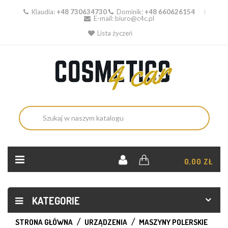
Klaudia:
+48 730634730
Dominik:
+48 660626154
E-mail:
biuro@c4c.pl
Lista życzeń
KOSZYK:
0,00 ZŁ
KATEGORIE
STRONA GŁÓWNA
URZĄDZENIA
MASZYNY POLERSKIE