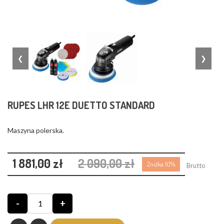
❮
❯
RUPES LHR 12E DUETTO STANDARD
Maszyna polerska.
1 881,00 zł
2 090,00 zł
Zniżka 10%
Brutto
-
+