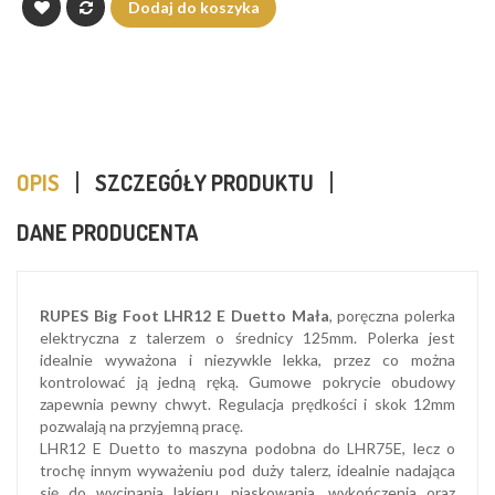
Dodaj do koszyka
OPIS
SZCZEGÓŁY PRODUKTU
DANE PRODUCENTA
RUPES Big Foot LHR12 E Duetto Mała
, poręczna polerka
elektryczna z talerzem o średnicy 125mm. Polerka jest
idealnie wyważona i niezywkle lekka, przez co można
kontrolować ją jedną ręką. Gumowe pokrycie obudowy
zapewnia pewny chwyt. Regulacja prędkości i skok 12mm
pozwalają na przyjemną pracę.
LHR12 E Duetto to maszyna podobna do LHR75E, lecz o
trochę innym wyważeniu pod duży talerz, idealnie nadająca
się do wycinania lakieru, piaskowania, wykończenia oraz