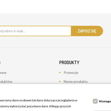
PRODUKTY
O
bowe
Promocje
oduktów
Nowe produkty
a
Najczęściej kupowane
towania - korekty płatności
twarzamy dane osobowe lub dane dotyczące przeglądania w
Wymaga
 możemy wykorzystać pozyskane dane. Klikając przycisk