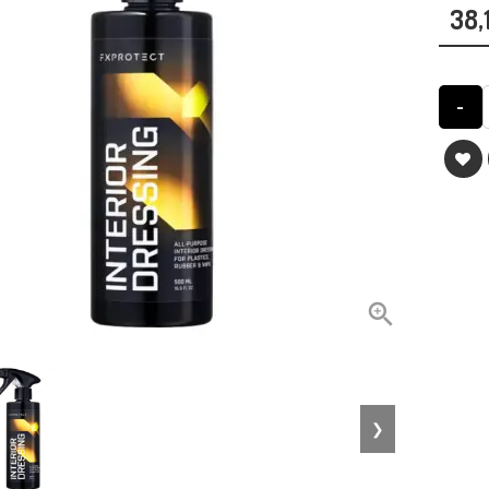
38,
-

❯