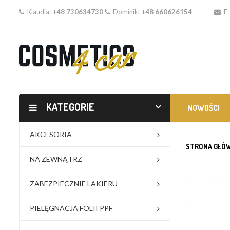
Klaudia:
+48 730634730
Dominik:
+48 660626154
E-
KATEGORIE
NOWOŚCI
AKCESORIA
STRONA GŁÓ
NA ZEWNĄTRZ
ZABEZPIECZNIE LAKIERU
PIELĘGNACJA FOLII PPF