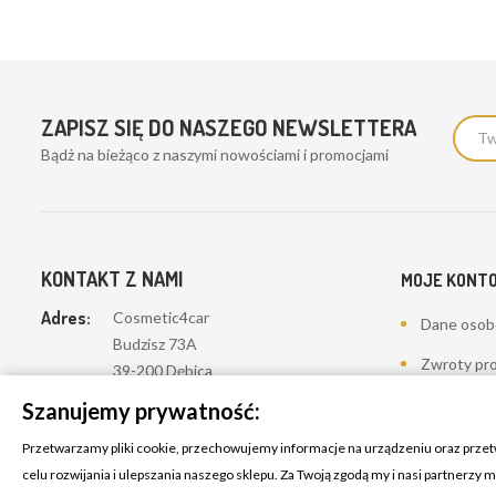
ZAPISZ SIĘ DO NASZEGO NEWSLETTERA
Bądż na bieżąco z naszymi nowościami i promocjami
KONTAKT Z NAMI
MOJE KONT
Adres:
Cosmetic4car
Dane oso
Budzisz 73A
Zwroty pr
39-200 Dębica
Zamówieni
Szanujemy prywatność:
Dominik:
+48 660626154
Moje pokwi
Przetwarzamy pliki cookie, przechowujemy informacje na urządzeniu oraz prze
Klaudia:
+48 730634730
celu rozwijania i ulepszania naszego sklepu. Za Twoją zgodą my i nasi partnerzy
Adresy