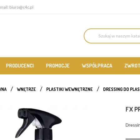
mail:
biuro@c4c.pl
PRODUCENCI
PROMOCJE
WSPÓŁPRACA
ZWRO
WNA
WNĘTRZE
PLASTIKI WEWNĘTRZNE
DRESSING DO PLA
FX P
Dressin