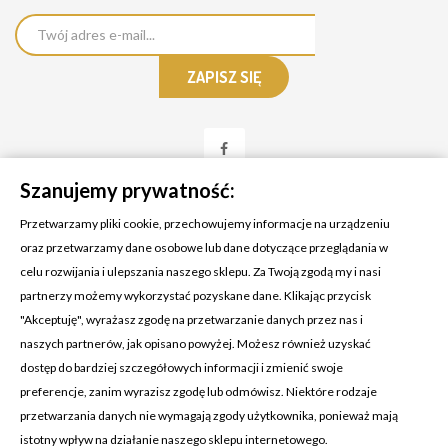
Szanujemy prywatność:
Przetwarzamy pliki cookie, przechowujemy informacje na urządzeniu
oraz przetwarzamy dane osobowe lub dane dotyczące przeglądania w
celu rozwijania i ulepszania naszego sklepu. Za Twoją zgodą my i nasi
KONTAKT Z NAMI
partnerzy możemy wykorzystać pozyskane dane. Klikając przycisk
Adres:
Cosmetic4car
"Akceptuję", wyrażasz zgodę na przetwarzanie danych przez nas i
Budzisz 73A
naszych partnerów, jak opisano powyżej. Możesz również uzyskać
39-200 Dębica
dostęp do bardziej szczegółowych informacji i zmienić swoje
preferencje, zanim wyrazisz zgodę lub odmówisz. Niektóre rodzaje
Dominik:
+48 660626154
przetwarzania danych nie wymagają zgody użytkownika, ponieważ mają
istotny wpływ na działanie naszego sklepu internetowego.
Klaudia:
+48 730634730