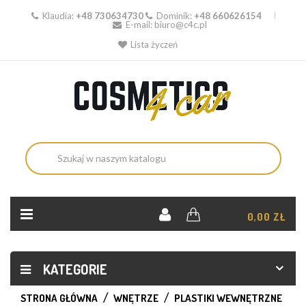
Klaudia:
+48 730634730
Dominik:
+48 660626154
E-mail:
biuro@c4c.pl
Lista życzeń
KOSZYK:
0,00 ZŁ
KATEGORIE
STRONA GŁÓWNA
WNĘTRZE
PLASTIKI WEWNĘTRZNE