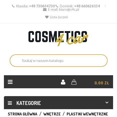
Klaudia:
+48 730634730
Dominik:
+48 660626154
E-mail:
biuro@c4c.pl
Lista życzeń
KOSZYK:
0,00 ZŁ
KATEGORIE
STRONA GŁÓWNA
WNĘTRZE
PLASTIKI WEWNĘTRZNE