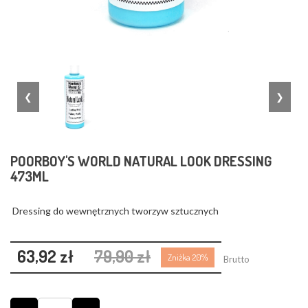
❮
❯
POORBOY'S WORLD NATURAL LOOK DRESSING
473ML
Dressing do wewnętrznych tworzyw sztucznych
63,92 zł
79,90 zł
Zniżka 20%
Brutto