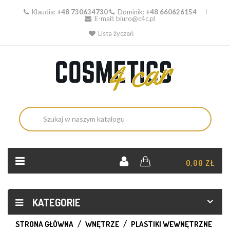
Klaudia:
+48 730634730
Dominik:
+48 660626154
E-mail:
biuro@c4c.pl
Lista życzeń
KOSZYK:
0,00 ZŁ
KATEGORIE
STRONA GŁÓWNA
WNĘTRZE
PLASTIKI WEWNĘTRZNE