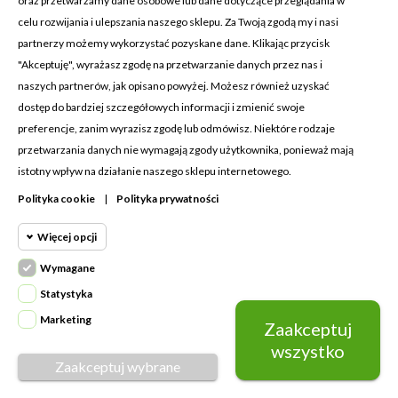
oraz przetwarzamy dane osobowe lub dane dotyczące przeglądania w
celu rozwijania i ulepszania naszego sklepu. Za Twoją zgodą my i nasi
KONTAKT Z NAMI
partnerzy możemy wykorzystać pozyskane dane. Klikając przycisk
Adres:
Cosmetic4car
"Akceptuję", wyrażasz zgodę na przetwarzanie danych przez nas i
Budzisz 73A
naszych partnerów, jak opisano powyżej. Możesz również uzyskać
39-200 Dębica
dostęp do bardziej szczegółowych informacji i zmienić swoje
preferencje, zanim wyrazisz zgodę lub odmówisz. Niektóre rodzaje
Dominik:
+48 660626154
przetwarzania danych nie wymagają zgody użytkownika, ponieważ mają
istotny wpływ na działanie naszego sklepu internetowego.
Klaudia:
+48 730634730
Polityka cookie
|
Polityka prywatności
Email:
biuro@c4c.pl
Więcej opcji
MOJE KONTO

Wymagane
Cookie funkcjonalne
PRODUKTY

Wymagane
Statystyka
Wymagane pliki cookie oraz cookie
NASZA FIRMA

Marketing
Zaakceptuj
Cookie
HttpOnly. Pliki cookie wymagane do
statystyczne
wszystko
przeglądania witryny i korzystania z jej
Zaakceptuj wybrane
Napisz do nas
podstawowych funkcji. Te pliki cookie
© Copyright 2026 Cosmetic4car | Wykonanie:
Grupago
Cookie
są wymagane do prawidłowego