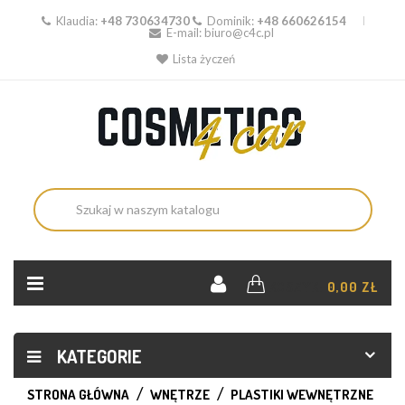
Klaudia:
+48 730634730
Dominik:
+48 660626154
E-mail:
biuro@c4c.pl
Lista życzeń
KOSZYK:
0,00 ZŁ
KATEGORIE
STRONA GŁÓWNA
WNĘTRZE
PLASTIKI WEWNĘTRZNE