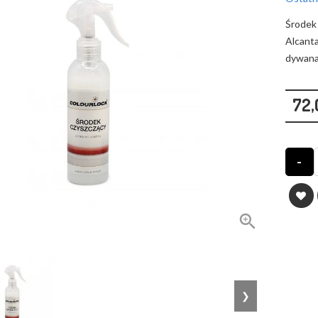
Środek
Alcant
dywana
72,
-

❯