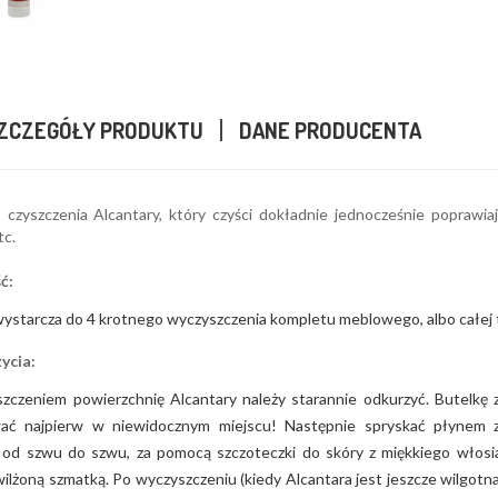
ZCZEGÓŁY PRODUKTU
DANE PRODUCENTA
 czyszczenia Alcantary, który czyści dokładnie jednocześnie poprawi
tc.
ć:
 wystarcza do 4 krotnego wyczyszczenia kompletu meblowego, albo całej
ycia:
szczeniem powierzchnię Alcantary należy starannie odkurzyć. Butelkę 
ć najpierw w niewidocznym miejscu! Następnie spryskać płynem z b
 od szwu do szwu, za pomocą szczoteczki do skóry z miękkiego włosia
ilżoną szmatką. Po wyczyszczeniu (kiedy Alcantara jest jeszcze wilgotn