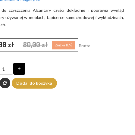
 do czyszczenia Alcantary czyści dokładnie i poprawia wygląd
ary używanej w meblach, tapicerce samochodowej i wykładzinach,
ch.
00 zł
80,00 zł
Zniżka 10%
Brutto
+
Dodaj do koszyka