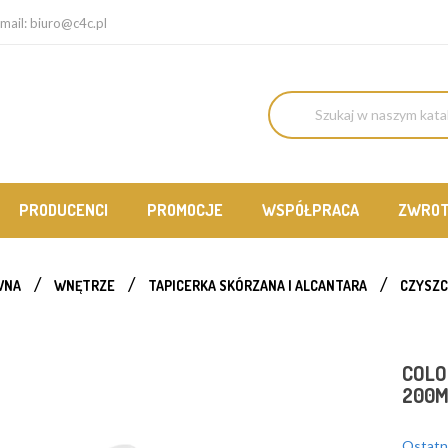
mail:
biuro@c4c.pl
PRODUCENCI
PROMOCJE
WSPÓŁPRACA
ZWRO
WNA
WNĘTRZE
TAPICERKA SKÓRZANA I ALCANTARA
CZYSZC
COLO
200M
Ostatni