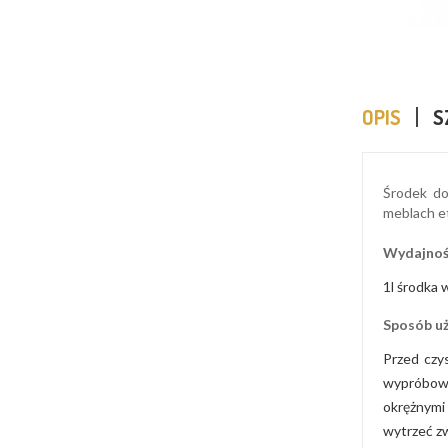
OPIS
S
Środek do
meblach e
Wydajnoś
1l środka
Sposób uż
Przed czy
wypróbowa
okrężnymi
wytrzeć zw