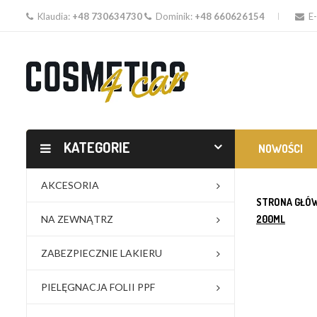
Klaudia:
+48 730634730
Dominik:
+48 660626154
E-
KATEGORIE
NOWOŚCI
AKCESORIA
STRONA GŁÓ
NA ZEWNĄTRZ
200ML
ZABEZPIECZNIE LAKIERU
PIELĘGNACJA FOLII PPF