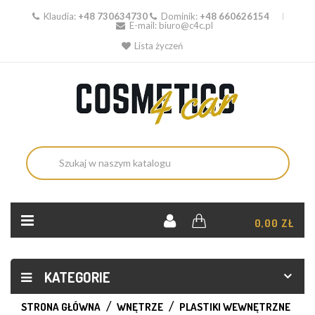
Klaudia:
+48 730634730
Dominik:
+48 660626154
E-mail:
biuro@c4c.pl
Lista życzeń
KOSZYK:
0,00 ZŁ
KATEGORIE
STRONA GŁÓWNA
WNĘTRZE
PLASTIKI WEWNĘTRZNE