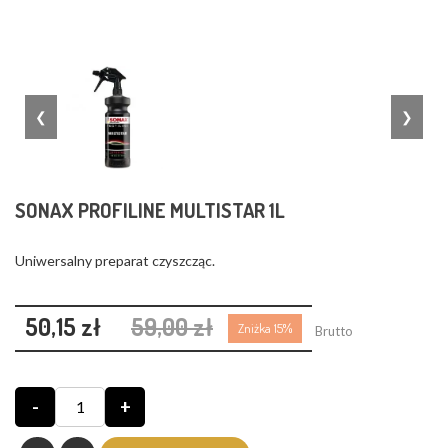
❮
❯
SONAX PROFILINE MULTISTAR 1L
Uniwersalny preparat czyszcząc.
50,15 zł
59,00 zł
Zniżka 15%
Brutto
-
+