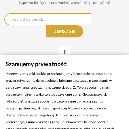
Bądż na bieżąco z naszymi nowościami i promocjami
Szanujemy prywatność:
Przetwarzamy pliki cookie, przechowujemy informacje na urządzeniu
oraz przetwarzamy dane osobowe lub dane dotyczące przeglądania w
celu rozwijania i ulepszania naszego sklepu. Za Twoją zgodą my i nasi
KONTAKT Z NAMI
partnerzy możemy wykorzystać pozyskane dane. Klikając przycisk
Adres:
Cosmetic4car
"Akceptuję", wyrażasz zgodę na przetwarzanie danych przez nas i
Budzisz 73A
naszych partnerów, jak opisano powyżej. Możesz również uzyskać
39-200 Dębica
dostęp do bardziej szczegółowych informacji i zmienić swoje
preferencje, zanim wyrazisz zgodę lub odmówisz. Niektóre rodzaje
Dominik:
+48 660626154
przetwarzania danych nie wymagają zgody użytkownika, ponieważ mają