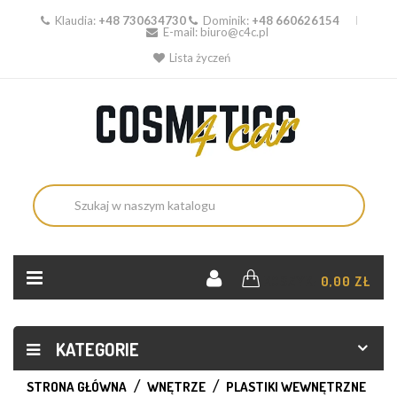
Klaudia:
+48 730634730
Dominik:
+48 660626154
E-mail:
biuro@c4c.pl
Lista życzeń
KOSZYK:
0,00 ZŁ
KATEGORIE
STRONA GŁÓWNA
WNĘTRZE
PLASTIKI WEWNĘTRZNE