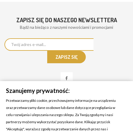
ZAPISZ SIĘ DO NASZEGO NEWSLETTERA
Bądż na bieżąco z naszymi nowościami i promocjami
Szanujemy prywatność:
Przetwarzamy pliki cookie, przechowujemy informacje na urządzeniu
oraz przetwarzamy dane osobowe lub dane dotyczące przeglądania w
celu rozwijania i ulepszania naszego sklepu. Za Twoją zgodą my i nasi
KONTAKT Z NAMI
partnerzy możemy wykorzystać pozyskane dane. Klikając przycisk
Adres:
Cosmetic4car
"Akceptuję", wyrażasz zgodę na przetwarzanie danych przez nas i