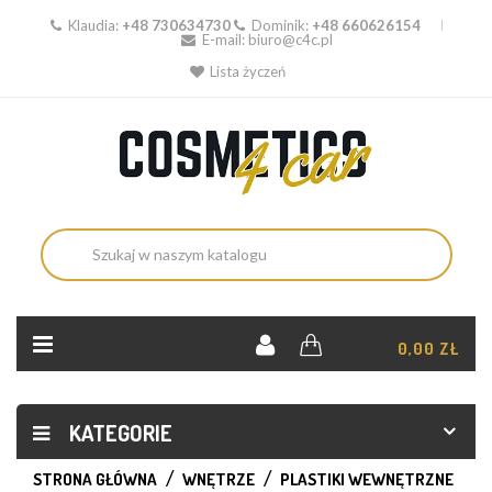
Klaudia:
+48 730634730
Dominik:
+48 660626154
E-mail:
biuro@c4c.pl
Lista życzeń
KOSZYK:
0,00 ZŁ
KATEGORIE
STRONA GŁÓWNA
WNĘTRZE
PLASTIKI WEWNĘTRZNE