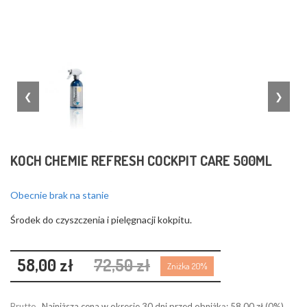
❮
❯
KOCH CHEMIE REFRESH COCKPIT CARE 500ML
Obecnie brak na stanie
Środek do czyszczenia i pielęgnacji kokpitu.
58,00 zł
72,50 zł
Zniżka 20%
Brutto
Najniższa cena w okresie 30 dni przed obniżką:
58,00 zł
(0%)