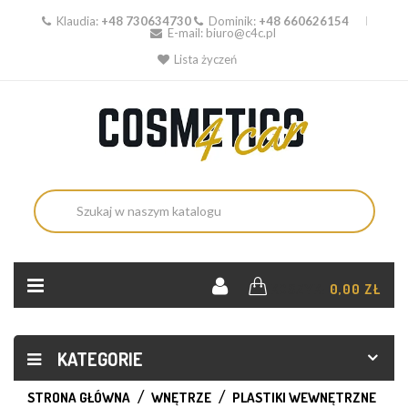
Klaudia:
+48 730634730
Dominik:
+48 660626154
E-mail:
biuro@c4c.pl
Lista życzeń
KOSZYK:
0,00 ZŁ
KATEGORIE
STRONA GŁÓWNA
WNĘTRZE
PLASTIKI WEWNĘTRZNE