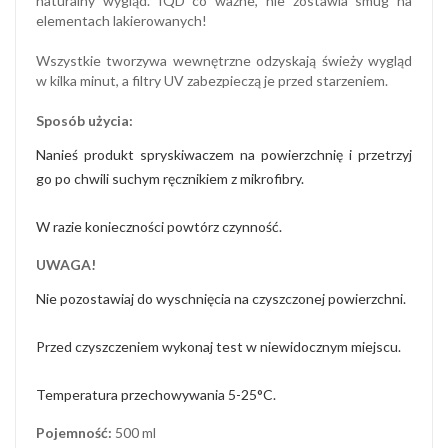
naturalny wygląd. IQD co ważne, nie zostawia smug na
elementach lakierowanych!
Wszystkie tworzywa wewnętrzne odzyskają świeży wygląd
w kilka minut, a filtry UV zabezpieczą je przed starzeniem.
Sposób użycia:
Nanieś produkt spryskiwaczem na powierzchnię i przetrzyj
go po chwili suchym ręcznikiem z mikrofibry.
W razie konieczności powtórz czynność.
UWAGA!
Nie pozostawiaj do wyschnięcia na czyszczonej powierzchni.
Przed czyszczeniem wykonaj test w niewidocznym miejscu.
Temperatura przechowywania 5-25°C.
Pojemność:
500 ml