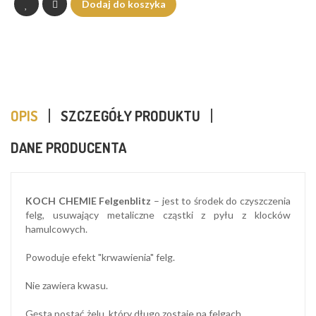
Dodaj do koszyka
OPIS
SZCZEGÓŁY PRODUKTU
DANE PRODUCENTA
KOCH CHEMIE Felgenblitz
– jest to środek do czyszczenia
felg, usuwający metaliczne cząstki z pyłu z klocków
hamulcowych.
Powoduje efekt "krwawienia" felg.
Nie zawiera kwasu.
Gęsta postać żelu, który długo zostaje na felgach