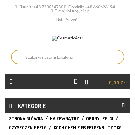
Klaudia:
+48 730634730
Dominik:
+48 660626154
E-mail:
biuro@c4c.pl
Lista życzeń
KOSZYK:
0,00 ZŁ
KATEGORIE
STRONA GŁÓWNA
NA ZEWNĄTRZ
OPONY I FELGI
CZYSZCZENIE FELG
KOCH CHEMIE FB FELGENBLITZ 11KG