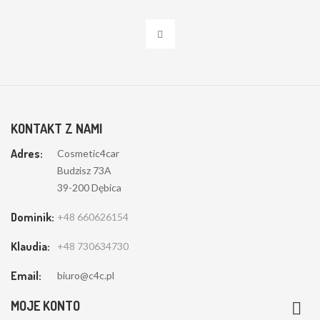
KONTAKT Z NAMI
Adres:
Cosmetic4car
Budzisz 73A
39-200 Dębica
Dominik:
+48 660626154
Klaudia:
+48 730634730
Email:
Szanujemy prywatność:
biuro@c4c.pl
Przetwarzamy pliki cookie, przechowujemy informacje na urządzeniu
MOJE KONTO

oraz przetwarzamy dane osobowe lub dane dotyczące przeglądania w