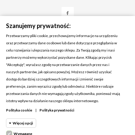
Szanujemy prywatność:
Przetwarzamy pliki cookie, przechowujemy informacje na urządzeniu
oraz przetwarzamy dane osobowe lub dane dotyczące przeglądania w
celu rozwijania i ulepszania naszego sklepu. Za Twoją zgodą my i nasi
KONTAKT Z NAMI
partnerzy możemy wykorzystać pozyskane dane. Klikając przycisk
Adres:
Cosmetic4car
"Akceptuję", wyrażasz zgodę na przetwarzanie danych przez nas i
Budzisz 73A
naszych partnerów, jak opisano powyżej. Możesz również uzyskać
39-200 Dębica
dostęp do bardziej szczegółowych informacji i zmienić swoje
preferencje, zanim wyrazisz zgodę lub odmówisz. Niektóre rodzaje
Dominik:
+48 660626154
przetwarzania danych nie wymagają zgody użytkownika, ponieważ mają
istotny wpływ na działanie naszego sklepu internetowego.
Klaudia:
+48 730634730
Polityka cookie
|
Polityka prywatności
Email:
biuro@c4c.pl
Więcej opcji
MOJE KONTO

Wymagane