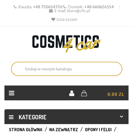
Klaudia:
+48 730634730
Dominik:
+48 660626154
E-mail:
biuro@c4c.pl
Lista życzeń
KOSZYK:
0,00 ZŁ
KATEGORIE
STRONA GŁÓWNA
NA ZEWNĄTRZ
OPONY I FELGI