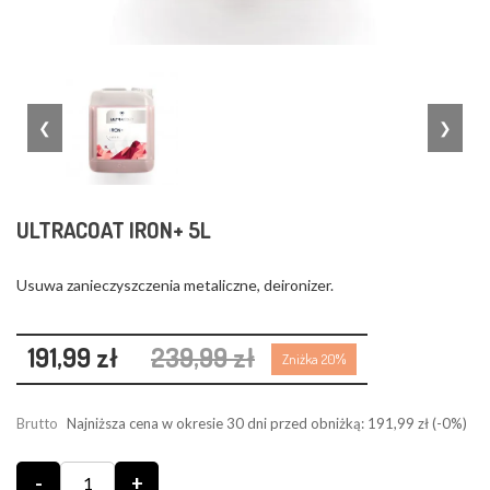
❮
❯
ULTRACOAT IRON+ 5L
Usuwa zanieczyszczenia metaliczne, deironizer.
191,99 zł
239,99 zł
Zniżka 20%
Brutto
Najniższa cena w okresie 30 dni przed obniżką:
191,99 zł
(-0%)
-
+