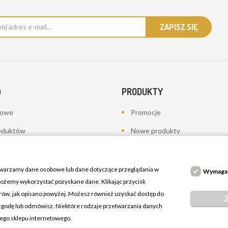
PRODUKTY
O
bowe
Promocje
oduktów
Nowe produkty
a
Najczęściej kupowane
towania - korekty płatności
twarzamy dane osobowe lub dane dotyczące przeglądania w
Wymaga
 możemy wykorzystać pozyskane dane. Klikając przycisk
erów, jak opisano powyżej. Możesz również uzyskać dostęp do
 zgodę lub odmówisz. Niektóre rodzaje przetwarzania danych
zego sklepu internetowego.
ń