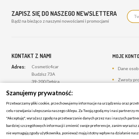
ZAPISZ SIĘ DO NASZEGO NEWSLETTERA
Bądż na bieżąco z naszymi nowościami i promocjami
KONTAKT Z NAMI
MOJE KONT
Adres:
Cosmetic4car
Dane oso
Budzisz 73A
Zwroty pr
39-200 Dębica
Zamówieni
Szanujemy prywatność:
Dominik:
+48 660626154
Moje pokwi
Przetwarzamy pliki cookie, przechowujemy informacje na urządzeniu oraz prze
Klaudia:
+48 730634730
celu rozwijania i ulepszania naszego sklepu. Za Twoją zgodą my i nasi partnerzy
Adresy
"Akceptuję", wyrażasz zgodę na przetwarzanie danych przez nas i naszych partn
Email:
biuro@c4c.pl
Kupony
bardziej szczegółowych informacji i zmienić swoje preferencje, zanim wyrazisz
nie wymagają zgody użytkownika, ponieważ mają istotny wpływ na działanie nas
Lista życze