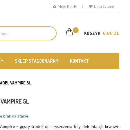
Moje Konto
Lista życzeń
0
KOSZYK:
0,00 ZŁ
TY
SKLEP STACJONARNY
KONTAKT
ADBL VAMPIRE 5L
 VAMPIRE 5L
 brak na stanie
Vampire -
gęsty środek do czyszczenia felg deironizacja krwawe