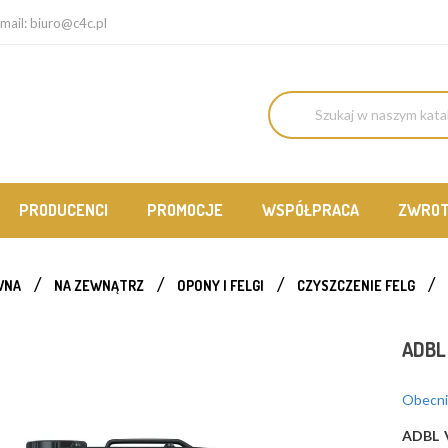
mail:
biuro@c4c.pl
PRODUCENCI
PROMOCJE
WSPÓŁPRACA
ZWRO
WNA
NA ZEWNĄTRZ
OPONY I FELGI
CZYSZCZENIE FELG
ADBL
Obecnie
ADBL 