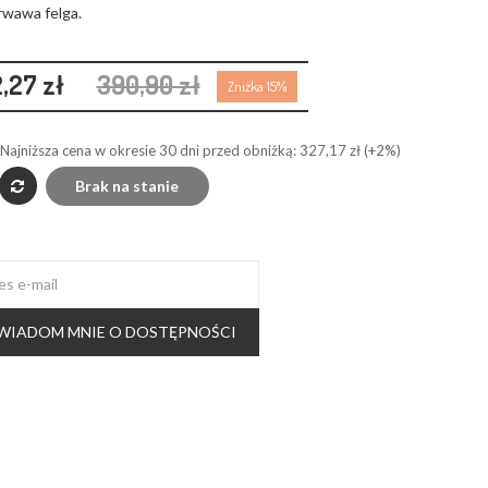
Krwawa felga.
,27 zł
390,90 zł
Zniżka 15%
Najniższa cena w okresie 30 dni przed obniżką:
327,17 zł
(+2%)
Brak na stanie
WIADOM MNIE O DOSTĘPNOŚCI