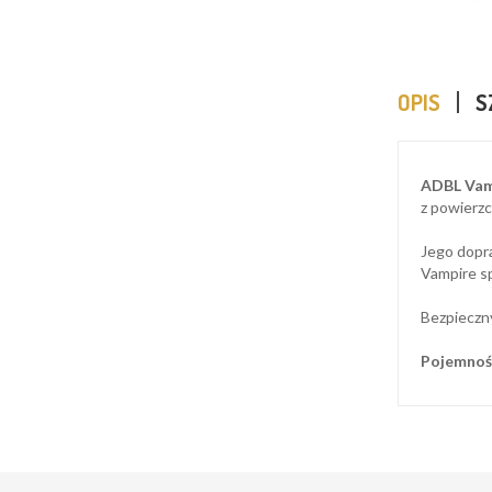
OPIS
S
ADBL Vam
z powierzch
Jego dopra
Vampire sp
Bezpieczny
Pojemnoś