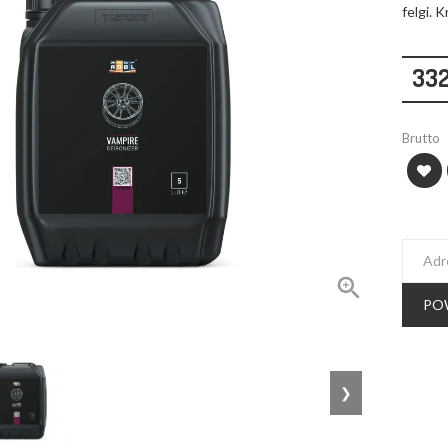
felgi. 
332
Brutto

PO
❯