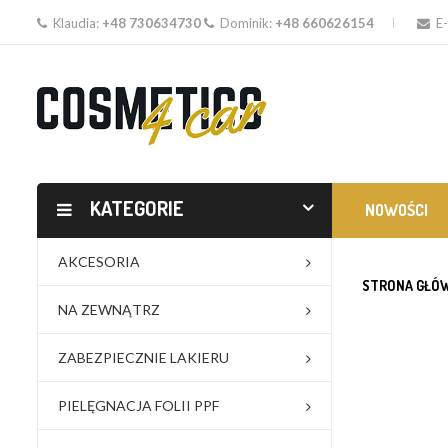
Klaudia:
+48 730634730
Dominik:
+48 660626154
E-
KATEGORIE
NOWOŚCI
AKCESORIA
STRONA GŁÓ
NA ZEWNĄTRZ
ZABEZPIECZNIE LAKIERU
PIELĘGNACJA FOLII PPF