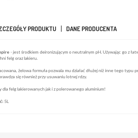
ZCZEGÓŁY PRODUKTU
DANE PRODUCENTA
pire
- jest środkiem deironizującym o neutralnym pH. Używając go z ła
ni felg oraz lakieru.
cowana, żelowa formuła pozwala mu działać dłużej niż inne tego typu pr
rawdza się również przy usuwaniu lotnej rdzy.
 dla felg lakierowanych jak i z polerowanego aluminium!
ć:
5L