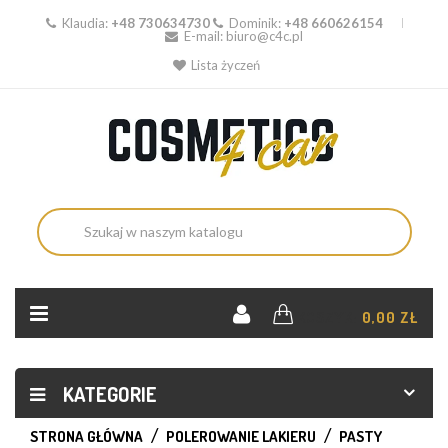
Klaudia:
+48 730634730
Dominik:
+48 660626154
E-mail:
biuro@c4c.pl
Lista życzeń
KOSZYK:
0,00 ZŁ
KATEGORIE
STRONA GŁÓWNA
POLEROWANIE LAKIERU
PASTY